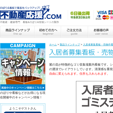
不動産・建築専門 看板&のぼり&現場シートの製作
ホーム
>
製品ラインナップ
>
入居者募集看板・売物件
紫の花が特徴的なゴミ収集場案内看板です。シ
の濃淡でレイアウトしています。清潔感を重視
自由に変えられます。住所も入れられます。
のぼりや看板などがお得になる現
在開催中のキャンペーン情報！
ようこそゲストさん