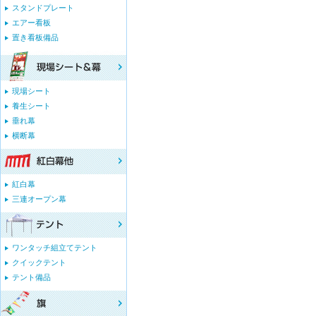
スタンドプレート
エアー看板
置き看板備品
現場シート
養生シート
垂れ幕
横断幕
紅白幕
三連オープン幕
ワンタッチ組立てテント
クイックテント
テント備品