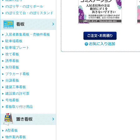
のぼり竿・のぼりポール
のぼり立て台・のぼりスタンド
入居者募集看板・売物件看板
駐車場看板
駐車場プレート
捨て看板
誘導看板
矢印看板
プラカード看板
分譲看板
建築工事看板
建設業の許可票
号地看板
看板取り付け用品
A型看板
物件案内看板