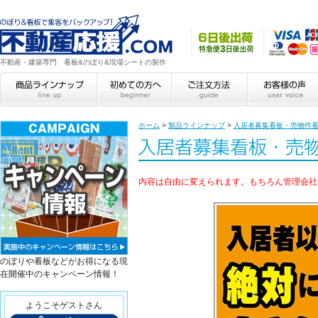
不動産・建築専門 看板&のぼり&現場シートの製作
ホーム
>
製品ラインナップ
>
入居者募集看板・売物件
内容は自由に変えられます。もちろん管理会社
のぼりや看板などがお得になる現
在開催中のキャンペーン情報！
ようこそゲストさん