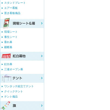
スタンドプレート
エアー看板
置き看板備品
現場シート
養生シート
垂れ幕
横断幕
紅白幕
三連オープン幕
ワンタッチ組立てテント
クイックテント
テント備品