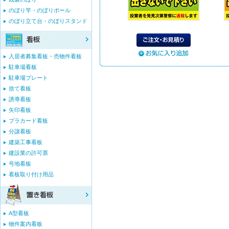
のぼり竿・のぼりポール
のぼり立て台・のぼりスタンド
入居者募集看板・売物件看板
駐車場看板
駐車場プレート
捨て看板
誘導看板
矢印看板
プラカード看板
分譲看板
建築工事看板
建設業の許可票
号地看板
看板取り付け用品
A型看板
物件案内看板