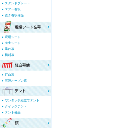
スタンドプレート
エアー看板
置き看板備品
現場シート
養生シート
垂れ幕
横断幕
紅白幕
三連オープン幕
ワンタッチ組立てテント
クイックテント
テント備品