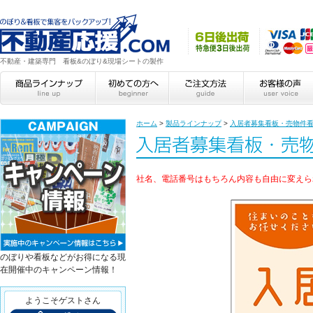
不動産・建築専門 看板&のぼり&現場シートの製作
ホーム
>
製品ラインナップ
>
入居者募集看板・売物件
社名、電話番号はもちろん内容も自由に変えら
のぼりや看板などがお得になる現
在開催中のキャンペーン情報！
ようこそゲストさん