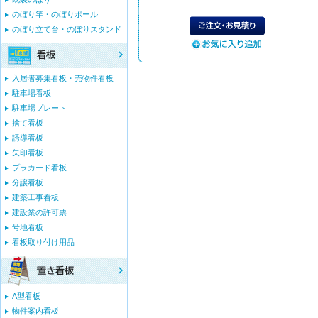
のぼり竿・のぼりポール
のぼり立て台・のぼりスタンド
入居者募集看板・売物件看板
駐車場看板
駐車場プレート
捨て看板
誘導看板
矢印看板
プラカード看板
分譲看板
建築工事看板
建設業の許可票
号地看板
看板取り付け用品
A型看板
物件案内看板