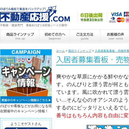
不動産・建築専門 看板&のぼり&現場シートの製作
ホーム
>
製品ラインナップ
>
入居者募集看板・売物件
爽やかな草原にかかる鮮やかな
す。のんびりと漂う雲が何とも
ています。風に吹かれて漂う雲
い…そんな心のオアシスのよう
のぼりや看板などがお得になる現
するのにピッタリといえるでし
在開催中のキャンペーン情報！
番号はもちろん内容も自由に変
ようこそゲストさん