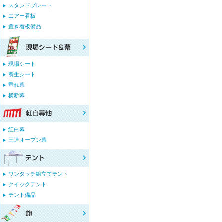
スタンドプレート
エアー看板
置き看板備品
現場シート
養生シート
垂れ幕
横断幕
紅白幕
三連オープン幕
ワンタッチ組立てテント
クイックテント
テント備品