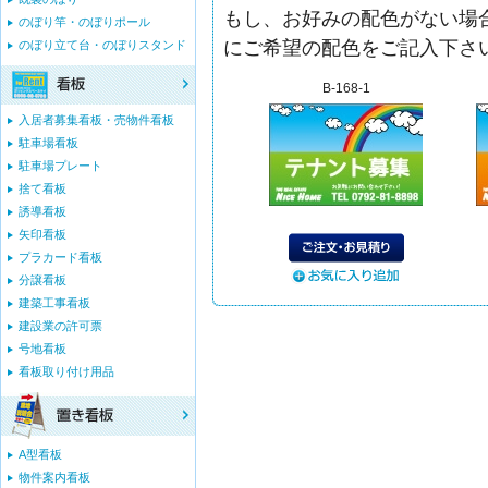
もし、お好みの配色がない場合
のぼり竿・のぼりポール
にご希望の配色をご記入下さ
のぼり立て台・のぼりスタンド
B-168-1
入居者募集看板・売物件看板
駐車場看板
駐車場プレート
捨て看板
誘導看板
矢印看板
プラカード看板
分譲看板
建築工事看板
建設業の許可票
号地看板
看板取り付け用品
A型看板
物件案内看板