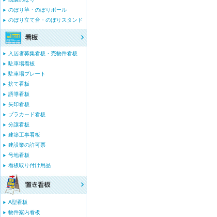
のぼり竿・のぼりポール
のぼり立て台・のぼりスタンド
入居者募集看板・売物件看板
駐車場看板
駐車場プレート
捨て看板
誘導看板
矢印看板
プラカード看板
分譲看板
建築工事看板
建設業の許可票
号地看板
看板取り付け用品
A型看板
物件案内看板