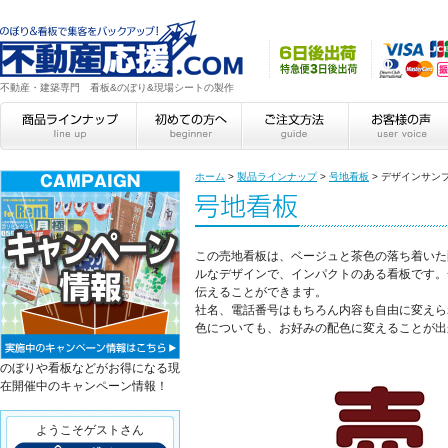
不動産・建築専門 看板&のぼり&現場シートの製作
ホーム
>
製品ラインナップ
>
号地看板
>
デザインサン
この売地看板は、ベージュと茶色の落ち着いた
ルなデザインで、インパクトのある看板です。
伝えることができます。
社名、電話番号はもちろん内容も自由に変えら
色についても、お好みの配色に変えることが出
のぼりや看板などがお得になる現
在開催中のキャンペーン情報！
ようこそゲストさん