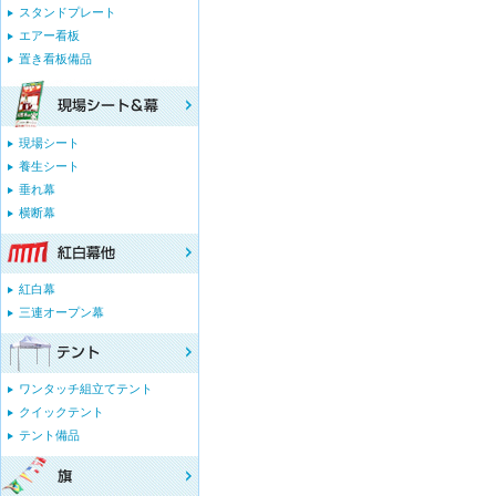
スタンドプレート
エアー看板
置き看板備品
現場シート
養生シート
垂れ幕
横断幕
紅白幕
三連オープン幕
ワンタッチ組立てテント
クイックテント
テント備品