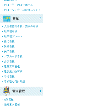
のぼり竿・のぼりポール
のぼり立て台・のぼりスタンド
入居者募集看板・売物件看板
駐車場看板
駐車場プレート
捨て看板
誘導看板
矢印看板
プラカード看板
分譲看板
建築工事看板
建設業の許可票
号地看板
看板取り付け用品
A型看板
物件案内看板