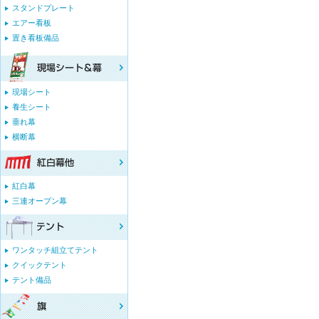
スタンドプレート
エアー看板
置き看板備品
現場シート
養生シート
垂れ幕
横断幕
紅白幕
三連オープン幕
ワンタッチ組立てテント
クイックテント
テント備品