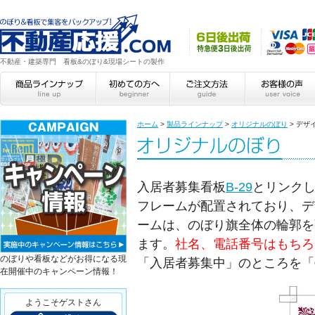
不動産・建築専門 看板&のぼり&現場シートの製作
ホーム
>
製品ラインナップ
>
オリジナルのぼり
>
デザ
入居者募集看板
B-29
とリンク
フレームが配置されており、デ
ームは、のぼり旗全体の輪郭を
ます。
社名、電話番号はもちろ
のぼりや看板などがお得になる現
「入居者募集中」のところを「
在開催中のキャンペーン情報！
ようこそゲストさん