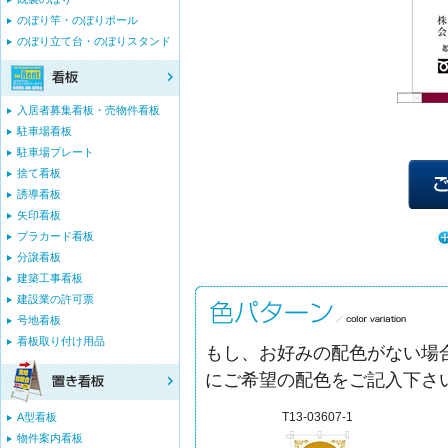
のぼり竿・のぼりポール
のぼり立て台・のぼりスタンド
入居者募集看板・売物件看板
駐車場看板
駐車場プレート
捨て看板
誘導看板
矢印看板
プラカード看板
分譲看板
建築工事看板
建設業の許可票
号地看板
看板取り付け用品
もし、お好みの配色がない場合
にご希望の配色をご記入下さ
T13-03607-1
A型看板
物件案内看板