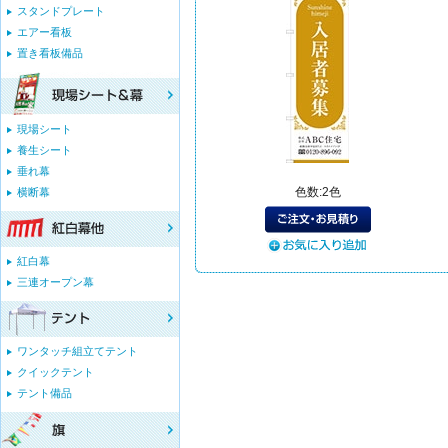
スタンドプレート
エアー看板
置き看板備品
現場シート
養生シート
垂れ幕
色数:2色
横断幕
紅白幕
三連オープン幕
ワンタッチ組立てテント
クイックテント
テント備品