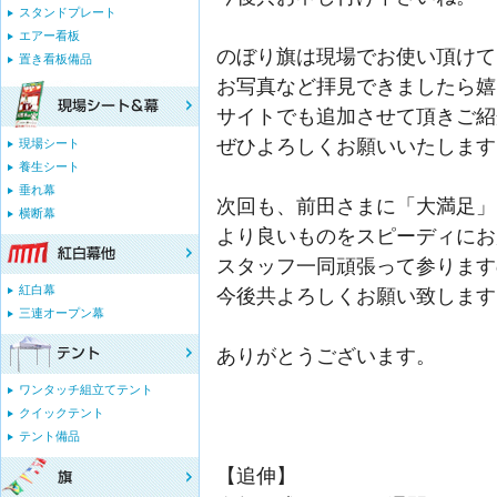
スタンドプレート
エアー看板
のぼり旗は現場でお使い頂けて
置き看板備品
お写真など拝見できましたら嬉しいです
サイトでも追加させて頂きご紹
ぜひよろしくお願いいたします
現場シート
養生シート
垂れ幕
次回も、前田さまに「大満足」
横断幕
より良いものをスピーディにお
スタッフ一同頑張って参ります
紅白幕
今後共よろしくお願い致します
三連オープン幕
ありがとうございます。
ワンタッチ組立てテント
嶋田
クイックテント
テント備品
【追伸】