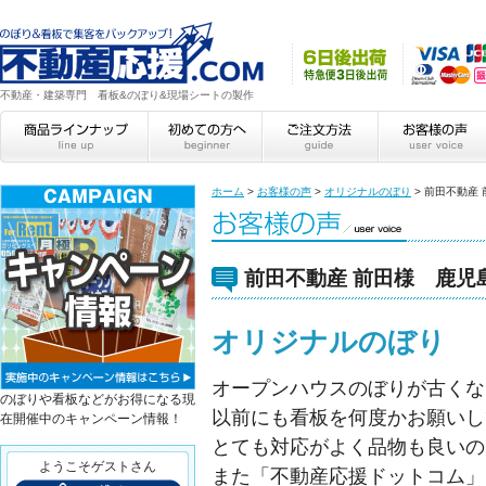
不動産・建築専門 看板&のぼり&現場シートの製作
ホーム
>
お客様の声
>
オリジナルのぼり
>
前田不動産
前田不動産 前田様 鹿児
オリジナルのぼり
オープンハウスのぼりが古くな
のぼりや看板などがお得になる現
以前にも看板を何度かお願いし
在開催中のキャンペーン情報！
とても対応がよく品物も良いの
ようこそゲストさん
また「不動産応援ドットコム」