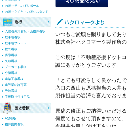
のぼり竿・のぼりポール
のぼり立て台・のぼりスタンド
入居者募集看板・売物件看板
いつもご愛顧を賜りましてあり
駐車場看板
株式会社ハクロマーク製作所の
駐車場プレート
捨て看板
誘導看板
この度は「不動産応援ドットコ
矢印看板
誠にありがとうございます。
プラカード看板
分譲看板
建築工事看板
「とても可愛らしく良かったで
建設業の許可票
窓口の西山も原稿担当の大井も
号地看板
製作担当の岩澤も喜んでおりま
看板取り付け用品
原稿の修正もご納得いただける
何度でもさせて頂きますので、
A型看板
物件案内看板
今後共お申し付け下さいね。