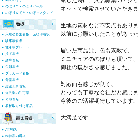
業した時に、入居募集のアクリ
のぼり竿・のぼりポール
ネットで検索させていただきま
のぼり立て台・のぼりスタンド
生地の素材など不安点もありま
以前にお願いしたことがあった
入居者募集看板・売物件看板
駐車場看板
駐車場プレート
届いた商品は、色も素敵で、
捨て看板
ミニチュアののぼりも頂いて、
誘導看板
御社の暖かさを感じました。
矢印看板
プラカード看板
分譲看板
対応面も感じが良く、
建築工事看板
とっても丁寧な会社だと感じま
建設業の許可票
号地看板
今後のご活躍期待しています。
看板取り付け用品
大満足です。
A型看板
物件案内看板