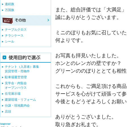
連続旗
また、総合評価では「大満足」
万国旗
誠にありがとうございます。
テーブルクロス
ミニのぼりもお気に召していた
チラシケース
何よりです。
シール
お写真も拝見いたしました。
ホンとのレンガの壁ですか？
テナント（入居者）募集
グリーンののぼりととても相性
賃貸管理・売物件
駐車場運営管理
見学会・内覧会
これからも、ご満足頂ける商品
オープンハウス
サービスを心がけて頑張って参
住宅展示場
建築現場・リフォーム
今後ともどうぞよろしくお願い
分譲・現地案内会
店頭
ありがとうございました。
取り急ぎお礼まで。