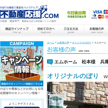
不動産・建築専門 看板&のぼり&現場シートの製作
ホーム
>
お客様の声
>
オリジナルのぼり
>
エムホーム
エムホーム 松本様 兵
オリジナルのぼり
W
のぼりや看板などがお得になる現
在開催中のキャンペーン情報！
ようこそゲストさん