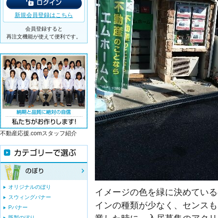
新規会員登録はこちら
会員登録すると
再注文機能が使えて便利です。
不動産応援.comスタッフ紹介
オリジナルのぼり
イメージの色を緑に決めている
スウィングバナー
インの種類が少なく、センスも
Pバナー
既製のぼり