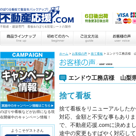
不動産・建築専門 看板&のぼり&現場シートの製作
ホーム
>
お客様の声
>
捨て看板
>
エンドウ工務店様 
エンドウ工務店様 山梨
捨て看板
捨て看板をリニューアルしたか
のぼりや看板などがお得になる現
対応、金額と不安な事もありま
在開催中のキャンペーン情報！
で、不動産応援.comに決めま
ようこそゲストさん
途中の変更もすばやく対応して