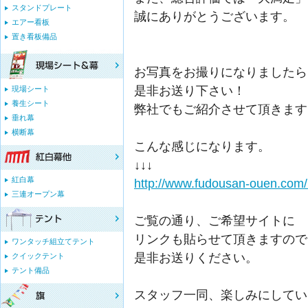
スタンドプレート
誠にありがとうございます。
エアー看板
置き看板備品
お写真をお撮りになりましたら
是非お送り下さい！
現場シート
養生シート
弊社でもご紹介させて頂きます
垂れ幕
横断幕
こんな感じになります。
↓↓↓
紅白幕
http://www.fudousan-ouen.com/
三連オープン幕
ご覧の通り、ご希望サイトに
リンクも貼らせて頂きますので
ワンタッチ組立てテント
是非お送りください。
クイックテント
テント備品
スタッフ一同、楽しみにしてい