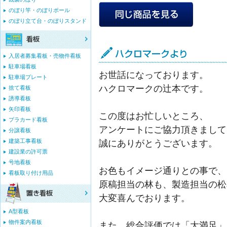
のぼり竿・のぼりポール
のぼり立て台・のぼりスタンド
入居者募集看板・売物件看板
駐車場看板
お世話になっております。
駐車場プレート
ハクロマークの辻本です。
捨て看板
誘導看板
矢印看板
この度はお忙しいところ、
プラカード看板
アンケートにご協力頂きまして
分譲看板
建築工事看板
誠にありがとうございます。
建設業の許可票
号地看板
お色もイメージ通りとの事で、
看板取り付け用品
原稿担当の林も、製造担当の松
大変喜んでおります。
A型看板
物件案内看板
また、総合評価では「大満足」