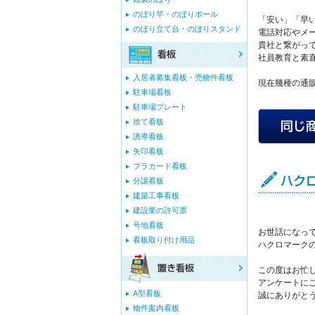
のぼり竿・のぼりポール
「安い」「早
のぼり立て台・のぼりスタンド
電話対応やメ
貴社と繋がっ
社員教育と素
入居者募集看板・売物件看板
現在幾種の通
駐車場看板
駐車場プレート
捨て看板
誘導看板
矢印看板
プラカード看板
分譲看板
建築工事看板
建設業の許可票
号地看板
お世話になっ
看板取り付け用品
ハクロマーク
この度はお忙
アンケートに
A型看板
誠にありがと
物件案内看板