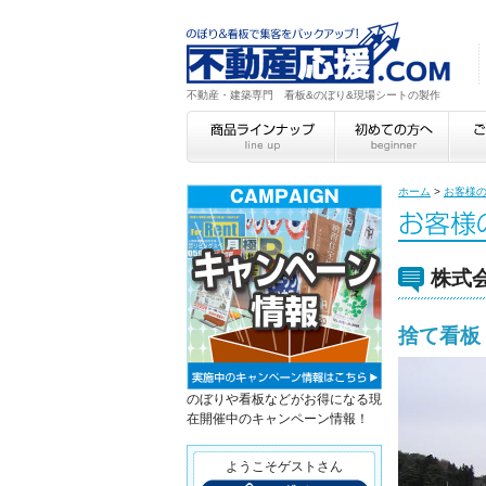
不動産・建築専門 看板&のぼり&現場シートの製作
ホーム
>
お客様
株式
捨て看板
のぼりや看板などがお得になる現
在開催中のキャンペーン情報！
ようこそゲストさん