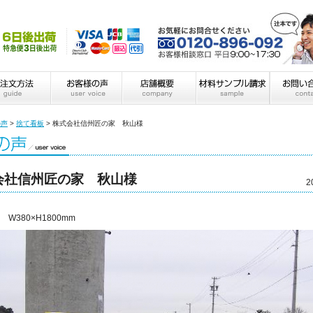
の声
>
捨て看板
>
株式会社信州匠の家 秋山様
会社信州匠の家 秋山様
2
W380×H1800mm