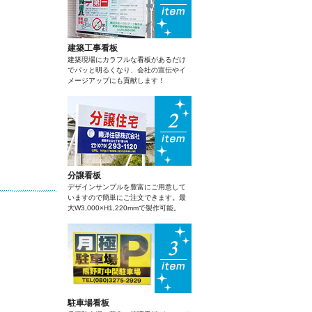
建築工事看板
建築現場にカラフルな看板があるだけ
でパッと明るくなり、会社の宣伝やイ
メージアップにも貢献します！
分譲看板
デザインサンプルを豊富にご用意して
いますので簡単にご注文できます。最
大W3,000×H1,220mmで製作可能。
駐車場看板