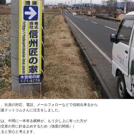
り、社員の対応、電話、メールフォローなどで信頼出来るから
応援ドットコムさんに注文をしました。
板は、中間に一本有る横棒が、もう少し上に有った方が
の交差の所に針金止めするため（強度の関係））
えると安心と考えます。