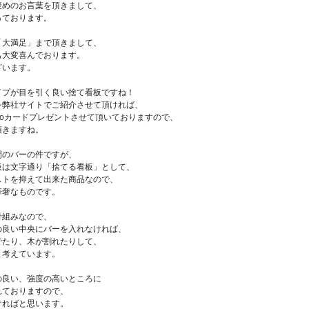
褒めのお言葉を頂きまして、
っております。
「大満足」まで頂きまして、
も大変喜んでおります。
ざいます。
イプが目を引く良い捨て看板ですね！
を弊社サイトでご紹介させて頂ければ、
Quoカードプレゼントさせて頂いておりますので、
頂きますね。
間のバーの件ですが、
板は文字通り「捨てる看板」として、
ストを抑えて出来た商品なので、
華奢なものです。
骨組みなので、
の良い中央にバーを入れなければ、
でたり、木が割れたりして、
と考えています。
の良い、強度の高いところに
れておりますので、
ければと思います。