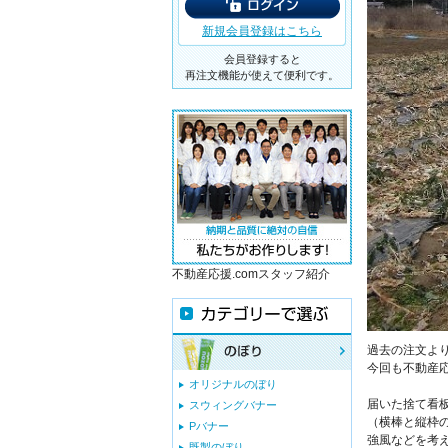
新規会員登録はこちら
会員登録すると
再注文機能が使えて便利です。
不動産応援.comスタッフ紹介
過去の注文よ
今回も不動産
オリジナルのぼり
届いた捨て看
スウィングバナー
（横棒と縦枠
Pバナー
強風などを考
既製のぼり