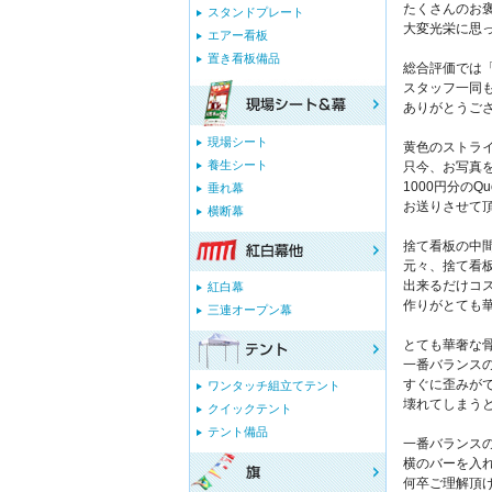
たくさんのお
スタンドプレート
大変光栄に思
エアー看板
置き看板備品
総合評価では
スタッフ一同
ありがとうご
現場シート
黄色のストラ
養生シート
只今、お写真
1000円分の
垂れ幕
お送りさせて
横断幕
捨て看板の中
元々、捨て看
出来るだけコ
紅白幕
作りがとても
三連オープン幕
とても華奢な
一番バランス
すぐに歪みが
ワンタッチ組立てテント
壊れてしまう
クイックテント
テント備品
一番バランス
横のバーを入
何卒ご理解頂