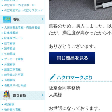
のぼり竿・のぼりポール
のぼり立て台・のぼりスタンド
集客のため、購入しました。以
入居者募集看板・売物件看板
たが、満足度が高かったから不
駐車場看板
駐車場プレート
捨て看板
ありがとうございます。
誘導看板
矢印看板
プラカード看板
分譲看板
建築工事看板
建設業の許可票
号地看板
看板取り付け用品
阪奈合同事務所
大黒様
A型看板
お世話になっております。
物件案内看板