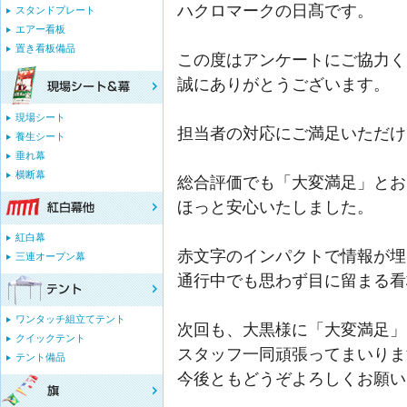
ハクロマークの日髙です。
スタンドプレート
エアー看板
置き看板備品
この度はアンケートにご協力く
誠にありがとうございます。
現場シート
担当者の対応にご満足いただけ
養生シート
垂れ幕
横断幕
総合評価でも「大変満足」とお
ほっと安心いたしました。
紅白幕
赤文字のインパクトで情報が埋
三連オープン幕
通行中でも思わず目に留まる看
ワンタッチ組立てテント
次回も、大黒様に「大変満足」
クイックテント
スタッフ一同頑張ってまいりま
テント備品
今後ともどうぞよろしくお願い