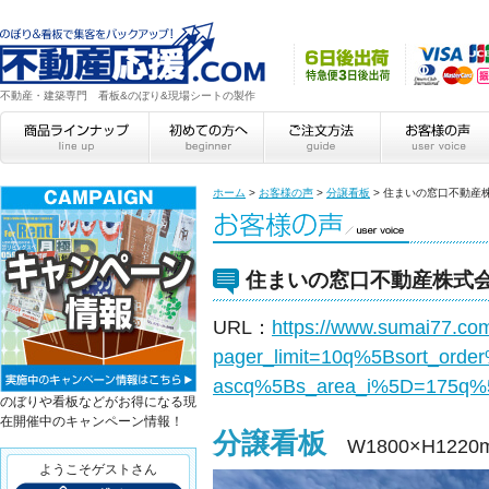
不動産・建築専門 看板&のぼり&現場シートの製作
ホーム
>
お客様の声
>
分譲看板
>
住まいの窓口不動産
住まいの窓口不動産株式
URL：
https://www.sumai77.co
pager_limit=10q%5Bsort_orde
ascq%5Bs_area_i%5D=175q
のぼりや看板などがお得になる現
在開催中のキャンペーン情報！
分譲看板
W1800×H12
ようこそゲストさん