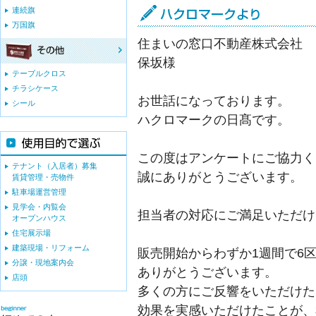
連続旗
万国旗
住まいの窓口不動産株式会社
保坂様
テーブルクロス
チラシケース
お世話になっております。
シール
ハクロマークの日髙です。
この度はアンケートにご協力く
テナント（入居者）募集
誠にありがとうございます。
賃貸管理・売物件
駐車場運営管理
見学会・内覧会
担当者の対応にご満足いただけ
オープンハウス
住宅展示場
建築現場・リフォーム
販売開始からわずか1週間で6
分譲・現地案内会
ありがとうございます。
店頭
多くの方にご反響をいただけた
効果を実感いただけたことが、