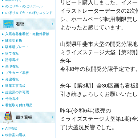
リピート購入しました。イメー
のぼり竿・のぼりポール
イラストレーターデータの2次
のぼり立て台・のぼりスタンド
シ、ホームページ転用制限無し
よかったと感じています。
入居者募集看板・売物件看板
駐車場看板
山梨県甲斐市大垈の開発分譲地
駐車場プレート
ミライズステージ大垈【第3期】
捨て看板
来年
誘導看板
矢印看板
令和8年の秋開発分譲予定です
プラカード看板
分譲看板
来年【第3期】全30区画も看
建築工事看板
建設業の許可票
引き続きよろしくお願いいたし
号地看板
看板取り付け用品
昨年(令和6年)販売の
ミライズステージ大垈第1期(全
了)大盛況反響でした。
A型看板
物件案内看板