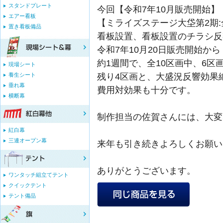
スタンドプレート
今回【令和7年10月販売開始】
エアー看板
【ミライズステージ大垈第2期:
置き看板備品
看板設置、看板設置のチラシ反響
令和7年10月20日販売開始から
約1週間で、全10区画中、6区画
現場シート
残り4区画と、大盛況反響効果
養生シート
垂れ幕
費用対効果も十分です。
横断幕
制作担当の佐賀さんには、大変
紅白幕
三連オープン幕
来年も引き続きよろしくお願い
ありがとうございます。
ワンタッチ組立てテント
クイックテント
テント備品