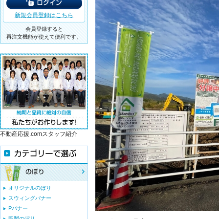
新規会員登録はこちら
会員登録すると
再注文機能が使えて便利です。
不動産応援.comスタッフ紹介
オリジナルのぼり
スウィングバナー
Pバナー
既製のぼり