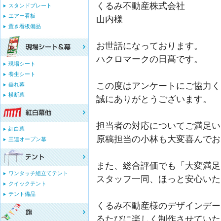
くるみ不動産株式会社
スタンドプレート
エアー看板
山内様
置き看板備品
お世話になっております。
ハクロマークの日髙です。
現場シート
養生シート
この度はアンケートにご協力く
垂れ幕
横断幕
誠にありがとうございます。
担当者の対応についてご満足い
紅白幕
原稿担当の小林も大変喜んでお
三連オープン幕
また、総合評価でも「大変満足
ワンタッチ組立てテント
スタッフ一同、ほっと安心いた
クイックテント
テント備品
くるみ不動産様のデザインデー
るたびに楽しく制作させていた