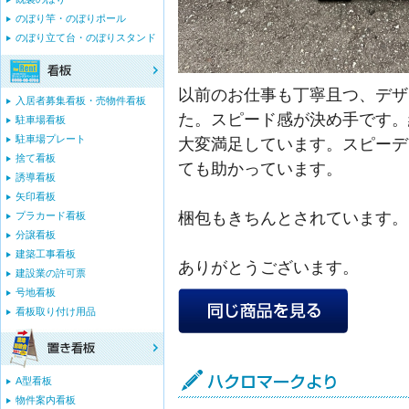
のぼり竿・のぼりポール
のぼり立て台・のぼりスタンド
以前のお仕事も丁寧且つ、デザ
入居者募集看板・売物件看板
た。スピード感が決め手です。
駐車場看板
駐車場プレート
大変満足しています。スピーデ
捨て看板
ても助かっています。
誘導看板
矢印看板
梱包もきちんとされています。
プラカード看板
分譲看板
建築工事看板
ありがとうございます。
建設業の許可票
号地看板
看板取り付け用品
A型看板
物件案内看板