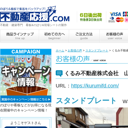
不動産・建築専門 看板&のぼり&現場シートの製作
ホーム
>
お客様の声
>
スタンドプレート
>
くるみ不動
くるみ不動産株式会社 
URL：
https://kurumifd.com/
スタンドプレート
W
のぼりや看板などがお得になる現
在開催中のキャンペーン情報！
ようこそゲストさん