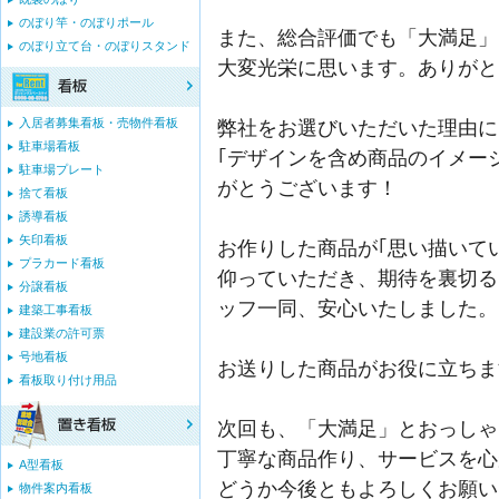
のぼり竿・のぼりポール
また、総合評価でも「大満足」
のぼり立て台・のぼりスタンド
大変光栄に思います。ありがと
入居者募集看板・売物件看板
弊社をお選びいただいた理由に
駐車場看板
｢デザインを含め商品のイメー
駐車場プレート
がとうございます！
捨て看板
誘導看板
矢印看板
お作りした商品が｢思い描いて
プラカード看板
仰っていただき、期待を裏切る
分譲看板
ッフ一同、安心いたしました。
建築工事看板
建設業の許可票
号地看板
お送りした商品がお役に立ちま
看板取り付け用品
次回も、「大満足」とおっしゃ
丁寧な商品作り、サービスを心
A型看板
どうか今後ともよろしくお願い
物件案内看板