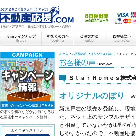
不動産・建築専門 看板&のぼり&現場シートの製作
ホーム
>
お客様の声
>
オリジナルのぼり
>
ＳｔａｒＨ
ＳｔａｒＨｏｍｅｓ株式会
オリジナルのぼり
W
新築戸建の販売を受託し、現地
のぼりや看板などがお得になる現
た。ネット上のサンプルデザイ
在開催中のキャンペーン情報！
と相違していないかが1番の心
ようこそゲストさん
しやすかったので、不動産応援