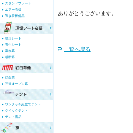
スタンドプレート
エアー看板
ありがとうございます。
置き看板備品
鈴木 
現場シート
養生シート
一覧へ戻る
垂れ幕
横断幕
紅白幕
三連オープン幕
ワンタッチ組立てテント
クイックテント
テント備品