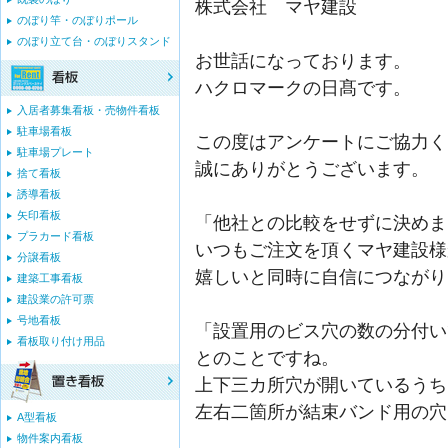
株式会社 マヤ建設
のぼり竿・のぼりポール
のぼり立て台・のぼりスタンド
お世話になっております。
ハクロマークの日髙です。
入居者募集看板・売物件看板
駐車場看板
この度はアンケートにご協力く
駐車場プレート
誠にありがとうございます。
捨て看板
誘導看板
矢印看板
「他社との比較をせずに決めま
プラカード看板
いつもご注文を頂くマヤ建設様
分譲看板
嬉しいと同時に自信につながり
建築工事看板
建設業の許可票
号地看板
「設置用のビス穴の数の分付い
看板取り付け用品
とのことですね。
上下三カ所穴が開いているうち
左右二箇所が結束バンド用の穴
A型看板
物件案内看板