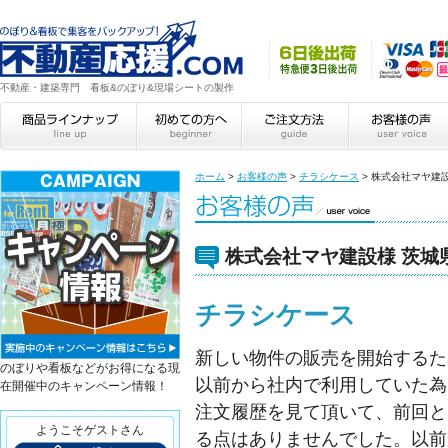
不動産・建築専門 看板&のぼり&現場シートの製作
ホーム
>
お客様の声
>
チラシケース
>
株式会社マヤ建
株式会社マヤ建設様 茨城
チラシケース
新しい物件の販売を開始するた
のぼりや看板などがお得になる現
以前から社内で利用していた為
在開催中のキャンペーン情報！
注文履歴を見て頂いて、前回と
ようこそゲストさん
る点はありませんでした。以前