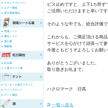
スタンドプレート
ビス止めですと、上下1カ所ず
エアー看板
ご活用いただけますと幸いです
置き看板備品
そのような中でも、総合評価で
現場シート
これからも、ご満足頂ける商品
養生シート
垂れ幕
サービスを心がけて頑張って参
横断幕
今後ともどうぞよろしくお願い
ありがとうございました。
紅白幕
三連オープン幕
取り急ぎお礼まで。
ワンタッチ組立てテント
ハクロマーク 日髙
クイックテント
テント備品
一覧へ戻る