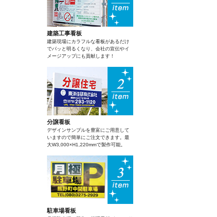
建築工事看板
建築現場にカラフルな看板があるだけ
でパッと明るくなり、会社の宣伝やイ
メージアップにも貢献します！
分譲看板
デザインサンプルを豊富にご用意して
いますので簡単にご注文できます。最
大W3,000×H1,220mmで製作可能。
駐車場看板