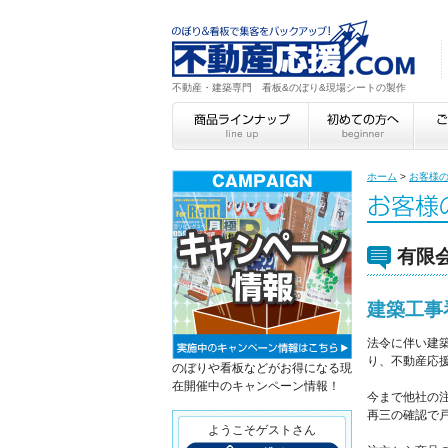
不動産・建築専門 看板&のぼり&現場シートの製作
ホーム
>
お客様
有限
建築工事
法令に伴い建
り、不動産応援
のぼりや看板などがお得になる現
在開催中のキャンペーン情報！
今まで他社の
再三の確認で
ようこそゲストさん