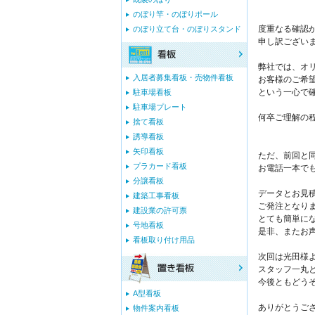
のぼり竿・のぼりポール
度重なる確認
のぼり立て台・のぼりスタンド
申し訳ござい
弊社では、オ
入居者募集看板・売物件看板
お客様のご希
という一心で
駐車場看板
駐車場プレート
何卒ご理解の
捨て看板
誘導看板
矢印看板
ただ、前回と
プラカード看板
お電話一本で
分譲看板
データとお見
建築工事看板
ご発注となり
建設業の許可票
とても簡単に
号地看板
是非、またお
看板取り付け用品
次回は光田様
スタッフ一丸
今後ともどう
A型看板
ありがとうご
物件案内看板