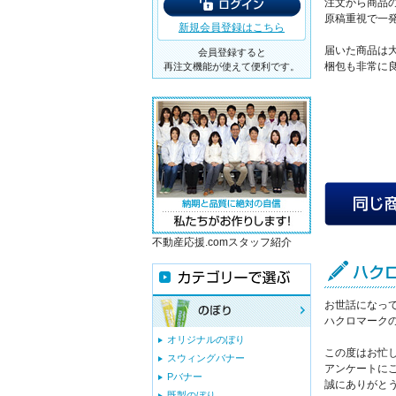
注文から商品
原稿重視で一
新規会員登録はこちら
届いた商品は
会員登録すると
梱包も非常に
再注文機能が使えて便利です。
不動産応援.comスタッフ紹介
お世話になっ
ハクロマーク
オリジナルのぼり
この度はお忙
スウィングバナー
アンケートに
Pバナー
誠にありがと
既製のぼり