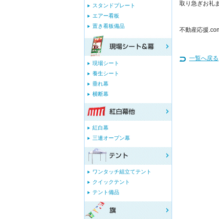
取り急ぎお礼
スタンドプレート
エアー看板
置き看板備品
不動産応援.c
一覧へ戻る
現場シート
養生シート
垂れ幕
横断幕
紅白幕
三連オープン幕
ワンタッチ組立てテント
クイックテント
テント備品