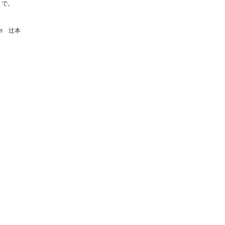
まで。
om 辻本