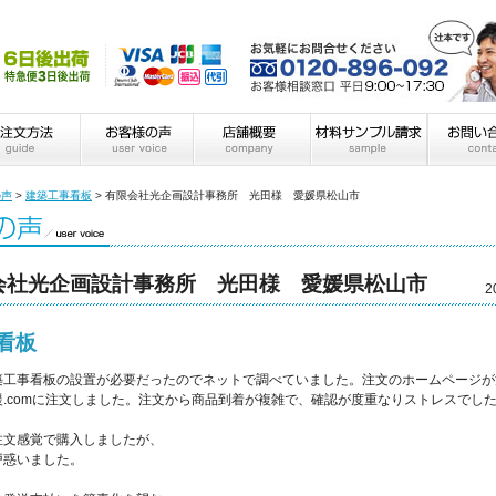
の声
>
建築工事看板
>
有限会社光企画設計事務所 光田様 愛媛県松山市
会社光企画設計事務所 光田様 愛媛県松山市
2
看板
築工事看板の設置が必要だったのでネットで調べていました。注文のホームページが
.comに注文しました。注文から商品到着が複雑で、確認が度重なりストレスでし
注文感覚で購入しましたが、
戸惑いました。