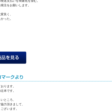
の発送支払いを簡素化を望む。
発発注をお願いします。
大変良く、
良かった。
ております。
の辻本です。
しいところ、
ご協力頂きまして、
うございます。