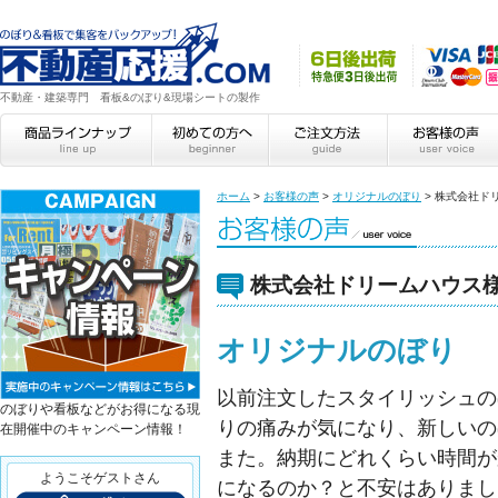
不動産・建築専門 看板&のぼり&現場シートの製作
ホーム
>
お客様の声
>
オリジナルのぼり
>
株式会社ド
株式会社ドリームハウス
オリジナルのぼり
以前注文したスタイリッシュの
のぼりや看板などがお得になる現
りの痛みが気になり、新しいの
在開催中のキャンペーン情報！
また。納期にどれくらい時間が
ようこそゲストさん
になるのか？と不安はありまし