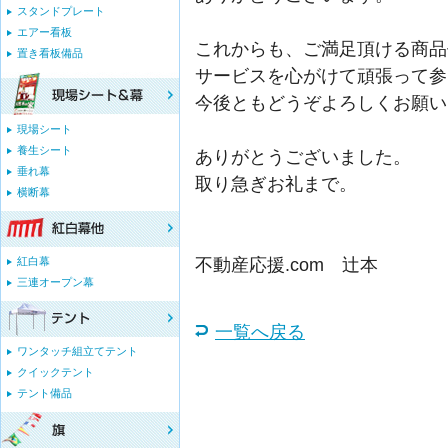
スタンドプレート
エアー看板
これからも、ご満足頂ける商品
置き看板備品
サービスを心がけて頑張って参
今後ともどうぞよろしくお願い
現場シート
養生シート
ありがとうございました。
垂れ幕
取り急ぎお礼まで。
横断幕
不動産応援.com 辻本
紅白幕
三連オープン幕
一覧へ戻る
ワンタッチ組立てテント
クイックテント
テント備品