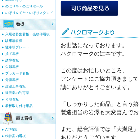
のぼり竿・のぼりポール
のぼり立て台・のぼりスタンド
入居者募集看板・売物件看板
駐車場看板
お世話になっております。
駐車場プレート
ハクロマークの辻本です。
捨て看板
誘導看板
矢印看板
この度はお忙しいところ、
プラカード看板
アンケートにご協力頂きまして
分譲看板
誠にありがとうございます。
建築工事看板
建設業の許可票
号地看板
「しっかりした商品」と言う嬉
看板取り付け用品
製造担当の岩澤も大変喜んでお
また、総合評価では「大満足」
A型看板
物件案内看板
ありがとうございます。