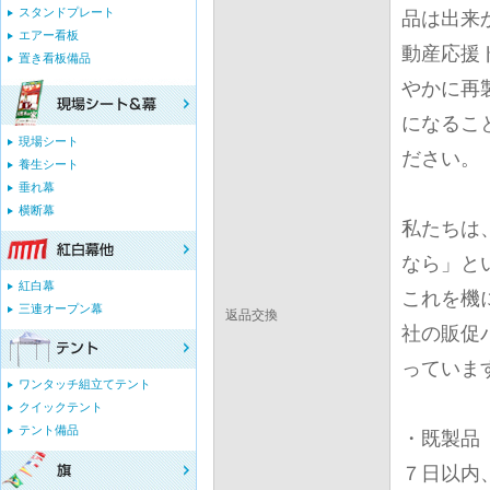
スタンドプレート
品は出来
エアー看板
動産応援
置き看板備品
やかに再
になるこ
現場シート
ださい。
養生シート
垂れ幕
横断幕
私たちは
なら」と
紅白幕
これを機
三連オープン幕
返品交換
社の販促
っていま
ワンタッチ組立てテント
クイックテント
テント備品
・既製品
７日以内