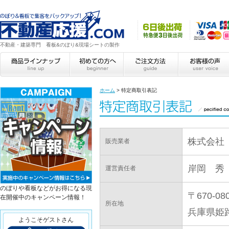
不動産・建築専門 看板&のぼり&現場シートの製作
ホーム
>
特定商取引表記
株式会社
販売業者
岸岡 秀
運営責任者
のぼりや看板などがお得になる現
〒670-08
在開催中のキャンペーン情報！
所在地
兵庫県姫路
ようこそゲストさん