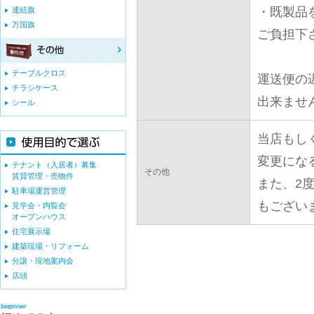
・既製品
連続旗
万国旗
ご負担下
テーブルクロス
運送便の
チラシケース
出来ませ
シール
当店もし
変更にな
テナント（入居者）募集
その他
賃貸管理・売物件
また、2
駐車場運営管理
もござい
見学会・内覧会
オープンハウス
住宅展示場
建築現場・リフォーム
分譲・現地案内会
店頭