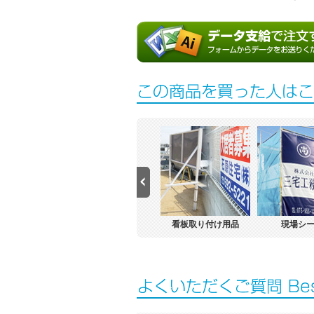
誘導看板
号地看板
看板取り付け用品
現場シ