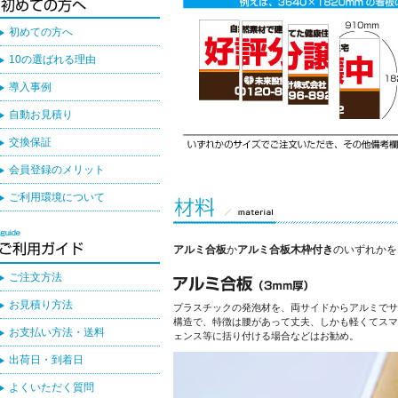
初めての方へ
10の選ばれる理由
導入事例
自動お見積り
交換保証
会員登録のメリット
ご利用環境について
アルミ合板
か
アルミ合板木枠付き
のいずれかを
ご注文方法
お見積り方法
プラスチックの発泡材を、両サイドからアルミでサ
構造で、特徴は腰があって丈夫、しかも軽くてスマ
お支払い方法・送料
ェンス等に括り付ける場合などはお勧め。
出荷日・到着日
よくいただく質問