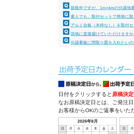
規格外ですが、1m×4mの分譲地
素人でも、取付セットで簡単に取
アルミ合板（木枠なし）を取付セ
現地に直接届けていただけますか
分譲看板に間取り図を入れたいの
日付をクリックすると
原稿決定
なお原稿決定日とは、ご発注日
お客様からOKのご返事をいた
2026年8月
日
月
火
水
木
金
土
日
月