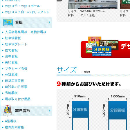
のぼり竿・のぼりポール
サイズ ：W1820×H910mm
サイズ ：W2440×H1220mm
サイズ 
のぼり立て台・のぼりスタンド
き
材料 ：アルミ合板木枠付き
材料 ：アルミ合板
材料 
入居者募集看板・売物件看板
駐車場看板
駐車場プレート
捨て看板
誘導看板
矢印看板
プラカード看板
分譲看板
建築工事看板
建設業の許可票
号地看板
看板取り付け用品
A型看板
物件案内看板