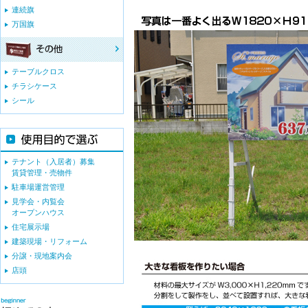
連続旗
万国旗
テーブルクロス
チラシケース
シール
テナント（入居者）募集
賃貸管理・売物件
駐車場運営管理
見学会・内覧会
オープンハウス
住宅展示場
建築現場・リフォーム
分譲・現地案内会
店頭