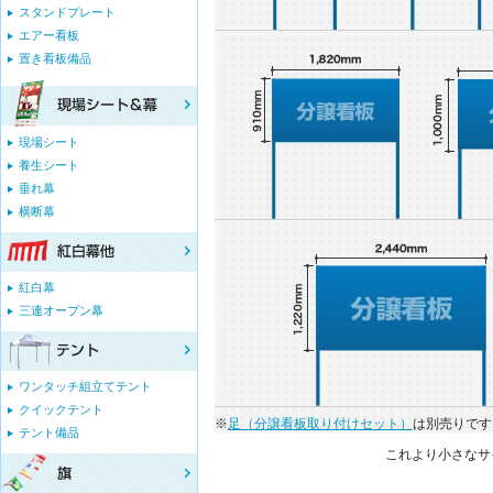
スタンドプレート
エアー看板
置き看板備品
現場シート
養生シート
垂れ幕
横断幕
紅白幕
三連オープン幕
ワンタッチ組立てテント
クイックテント
※
足（分譲看板取り付けセット）
は別売りです
テント備品
これより小さなサ