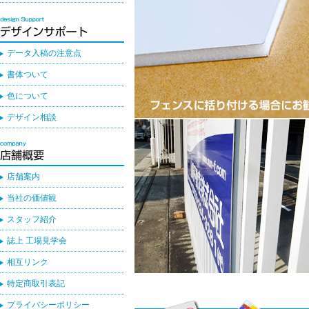
データ入稿の注意点
書体ついて
色について
デザイン相談
店舗案内
当社の価値観
スタッフ紹介
誌上 工場見学会
相互リンク
特定商取引表記
プライバシーポリシー