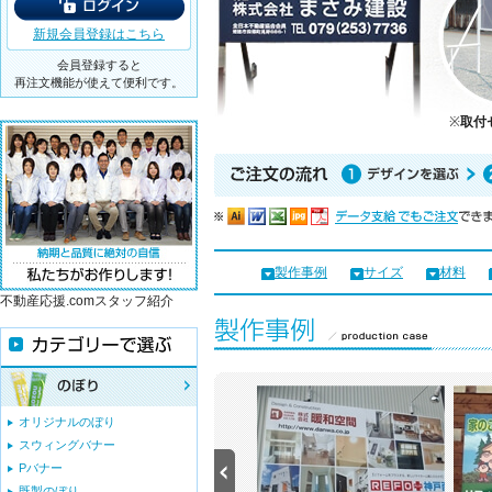
新規会員登録はこちら
会員登録すると
再注文機能が使えて便利です。
※
取付
製作事例
サイズ
材料
不動産応援.comスタッフ紹介
オリジナルのぼり
スウィングバナー
Pバナー
既製のぼり