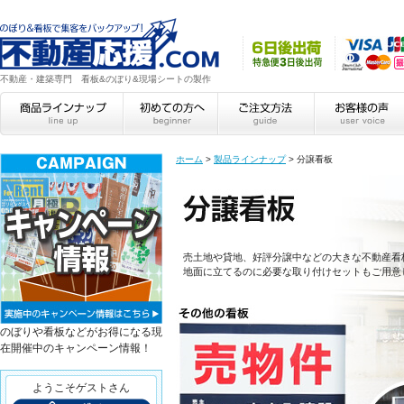
不動産・建築専門 看板&のぼり&現場シートの製作
ホーム
>
製品ラインナップ
>
分譲看板
分譲看板
売土地や貸地、好評分譲中などの大きな不動産看
地面に立てるのに必要な取り付けセットもご用意
のぼりや看板などがお得になる現
在開催中のキャンペーン情報！
ようこそゲストさん