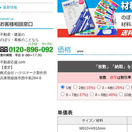
最新情報
不動産・建築の
のぼり・看板のことなら
不動産応援.com
「枚数」「納期」を
【運営】
株式会社 ハクロマーク製作所
枚数
赤字
は割引率
兵庫県姫路市西中島284-8
1枚
2枚(
-15%
)
3～4枚(
-25%
)
6～7枚(
-37%
)
8～9枚(
-40%
)
10枚
単価表
サイズ／材料
W910×H910mm