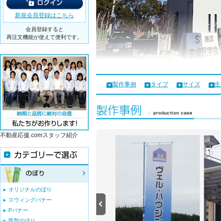
新規会員登録はこちら
会員登録すると
再注文機能が使えて便利です。
製作事例
タイプ
サイズ
生
不動産応援.comスタッフ紹介
オリジナルのぼり
スウィングバナー
Pバナー
既製のぼり