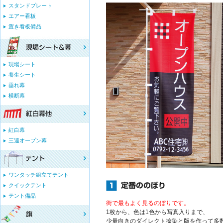
スタンドプレート
エアー看板
置き看板備品
現場シート
養生シート
垂れ幕
横断幕
紅白幕
三連オープン幕
ワンタッチ組立てテント
クイックテント
テント備品
街で最もよく見るのぼりです。
1枚から、色は1色から写真入りまで、
少量向きのダイレクト捺染と版を作って多