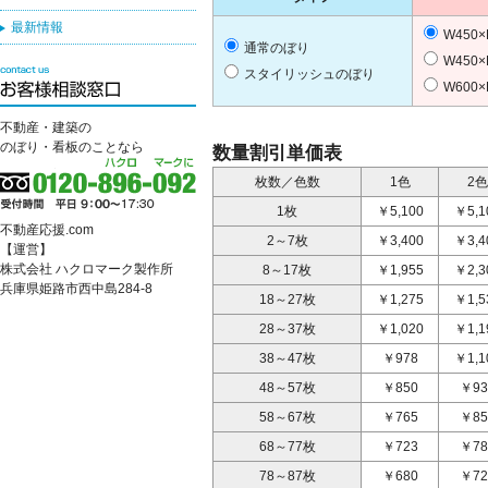
最新情報
W450×
通常のぼり
W450×
スタイリッシュのぼり
W600
不動産・建築の
のぼり・看板のことなら
数量割引単価表
枚数／色数
1色
2色
1枚
￥5,100
￥5,1
不動産応援.com
2～7枚
￥3,400
￥3,4
【運営】
株式会社 ハクロマーク製作所
8～17枚
￥1,955
￥2,3
兵庫県姫路市西中島284-8
18～27枚
￥1,275
￥1,5
28～37枚
￥1,020
￥1,1
38～47枚
￥978
￥1,1
48～57枚
￥850
￥93
58～67枚
￥765
￥85
68～77枚
￥723
￥78
78～87枚
￥680
￥72