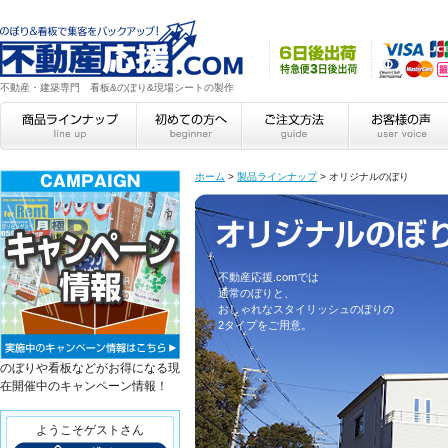
不動産・建築専門 看板&のぼり&現場シートの製作
ホーム
>
製品ラインナップ
>
オリジナルのぼり
オリジナルのぼり
不動産応援.comでは
通常のぼりと、
おしゃれなスタイリッシュのぼりの
2タイプをご用意。
のぼりや看板などがお得になる現
在開催中のキャンペーン情報！
ようこそゲストさん