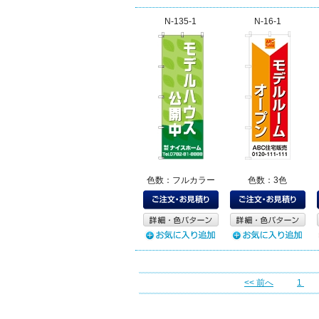
N-135-1
N-16-1
色数：フルカラー
色数：3色
<< 前へ
1