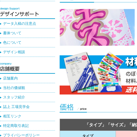
データ入稿の注意点
書体ついて
色について
デザイン相談
店舗案内
当社の価値観
スタッフ紹介
誌上 工場見学会
相互リンク
「タイプ」「サイズ」「納
特定商取引表記
プライバシーポリシー
タイプ