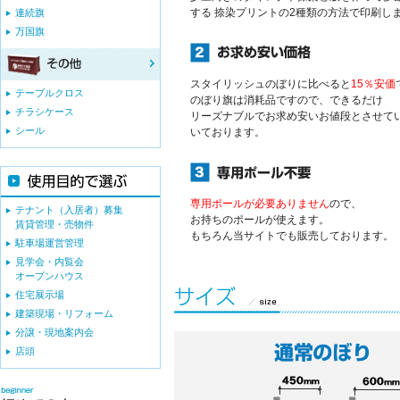
する 捺染プリントの2種類の方法で印刷し
連続旗
万国旗
スタイリッシュのぼりに比べると
15％安価
テーブルクロス
のぼり旗は消耗品ですので、できるだけ
チラシケース
リーズナブルでお求め安いお値段とさせて
シール
いております。
専用ポールが必要ありません
ので、
テナント（入居者）募集
お持ちのポールが使えます。
賃貸管理・売物件
もちろん当サイトでも販売しております。
駐車場運営管理
見学会・内覧会
オープンハウス
住宅展示場
建築現場・リフォーム
分譲・現地案内会
店頭