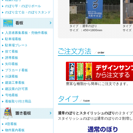
のぼり竿・のぼりポール
のぼり立て台・のぼりスタンド
ぼり
タイプ ：通常のぼり
タイプ ：通常のぼり
タイプ
サイズ ：600×1800mm
サイズ ：450×1800mm
サイズ 
入居者募集看板・売物件看板
駐車場看板
駐車場プレート
捨て看板
誘導看板
矢印看板
プラカード看板
分譲看板
建築工事看板
豊富な種類から簡単にご注文できます。
建設業の許可票
号地看板
看板取り付け用品
通常のぼりとスタイリッシュのぼり
の２タイプ
スタイリッシュのぼりは通常のぼりの２割増し
A型看板
物件案内看板