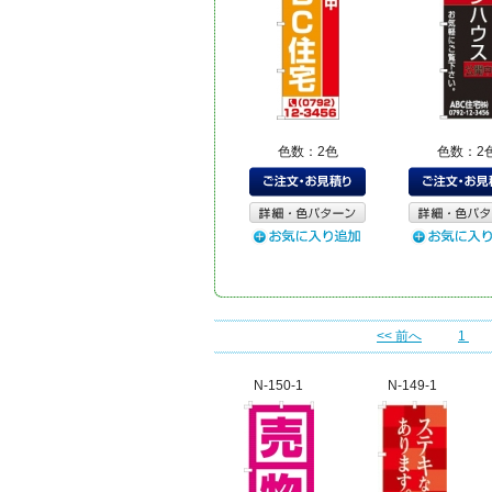
色数：2色
色数：2
<< 前へ
1
N-150-1
N-149-1