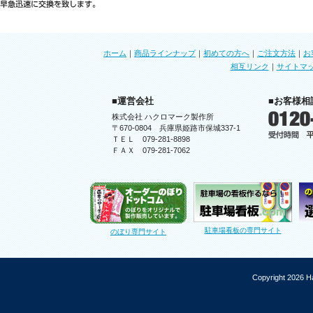
ホーム
｜
商品ラインナップ
｜
初めての方へ
｜
ご注文方法
｜
お
相互リンク
｜
サイトマ
■運営会社
■お客様相
株式会社 ハクロマーク製作所
〒670-0804 兵庫県姫路市保城337-1
ＴＥＬ 079-281-8898
ＦＡＸ 079-281-7062
駐車場看板の専門サイト
のぼり専門サイト
Copyright 2026 Ha