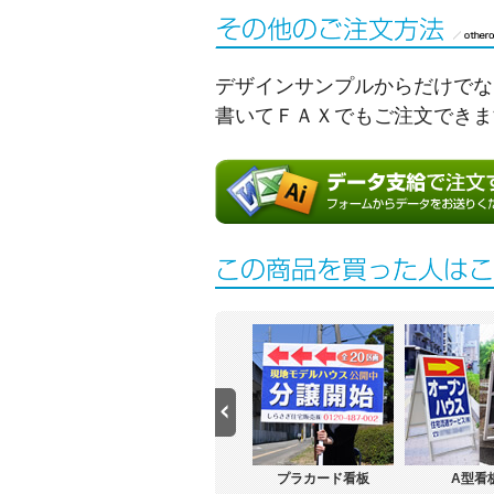
デザインサンプルからだけでな
書いてＦＡＸでもご注文できま
誘導看板
矢印看板
プラカード看板
A型看