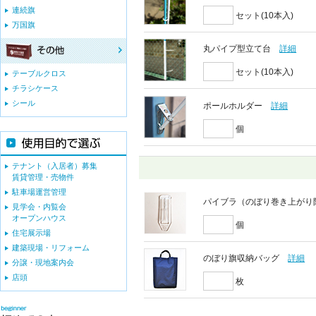
連続旗
セット(10本入)
万国旗
丸パイプ型立て台
詳細
セット(10本入)
テーブルクロス
チラシケース
シール
ポールホルダー
詳細
個
テナント（入居者）募集
賃貸管理・売物件
駐車場運営管理
パイブラ（のぼり巻き上がり
見学会・内覧会
オープンハウス
個
住宅展示場
建築現場・リフォーム
のぼり旗収納バッグ
詳細
分譲・現地案内会
店頭
枚