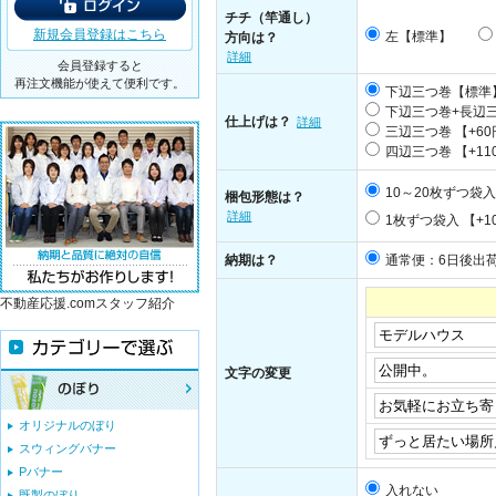
チチ（竿通し）
新規会員登録はこちら
左【標準】
方向は？
詳細
会員登録すると
再注文機能が使えて便利です。
下辺三つ巻【標準
下辺三つ巻+長辺三
仕上げは？
詳細
三辺三つ巻 【+60
四辺三つ巻 【+11
10～20枚ずつ袋
梱包形態は？
詳細
1枚ずつ袋入 【+1
納期は？
通常便：6日後出
不動産応援.comスタッフ紹介
文字の変更
オリジナルのぼり
スウィングバナー
Pバナー
入れない
既製のぼり