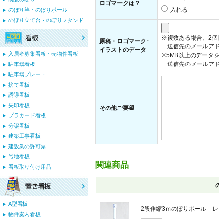
ロゴマークは？
入れる
のぼり竿・のぼりポール
のぼり立て台・のぼりスタンド
※複数ある場合、2
原稿・ロゴマーク･
送信先のメールアド
イラストのデータ
入居者募集看板・売物件看板
※5MB以上のデータ
送信先のメールアドレス：i
駐車場看板
駐車場プレート
捨て看板
誘導看板
矢印看板
その他ご要望
プラカード看板
分譲看板
建築工事看板
建設業の許可票
号地看板
関連商品
看板取り付け用品
A型看板
2段伸縮3ｍのぼりポール 
物件案内看板