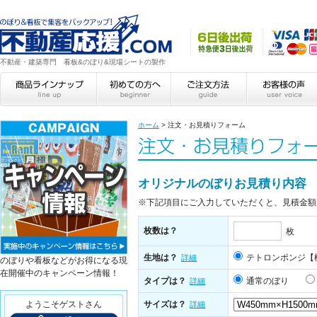
不動産・建築専門 看板&のぼり&現場シートの製作
ホーム
>
注文・お見積りフォーム
オリジナルのぼりお見積り内容
※下記項目にご入力していただくと、見積金額
枚数は？
枚
生地は？
テトロンポンジ【
詳細
のぼりや看板などがお得になる現
在開催中のキャンペーン情報！
タイプは？
通常のぼり
詳細
ようこそゲストさん
サイズは？
詳細