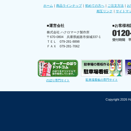
ホーム
｜
商品ラインナップ
｜
初めての方へ
｜
ご注文方法
｜
お
相互リンク
｜
サイトマ
■運営会社
■お客様相
株式会社 ハクロマーク製作所
〒670-0804 兵庫県姫路市保城337-1
ＴＥＬ 079-281-8898
ＦＡＸ 079-281-7062
駐車場看板の専門サイト
のぼり専門サイト
Copyright 2026 Ha