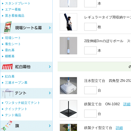
本
スタンドプレート
エアー看板
置き看板備品
レギュラータイプ用収納ケー
枚
現場シート
2段伸縮3ｍのぼりポール 
養生シート
垂れ幕
本
横断幕
紅白幕
注水型立て台 四角型 ZN-25
三連オープン幕
台
ワンタッチ組立てテント
鉄製立て台 ON-1082
詳細
クイックテント
台
テント備品
鉄製クイ型立て台
詳細