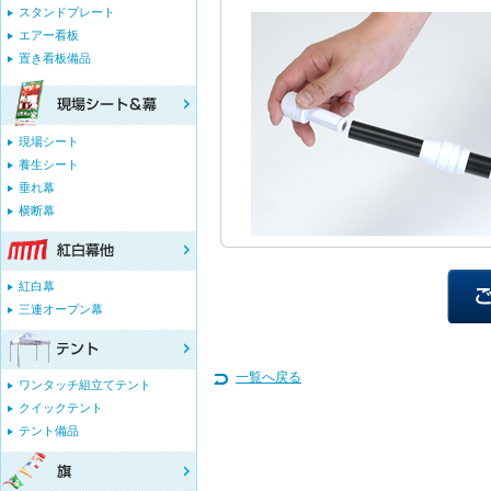
スタンドプレート
エアー看板
置き看板備品
現場シート
養生シート
垂れ幕
横断幕
紅白幕
三連オープン幕
一覧へ戻る
ワンタッチ組立てテント
クイックテント
テント備品