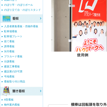
のぼり竿・のぼりポール
のぼり立て台・のぼりスタンド
入居者募集看板・売物件看板
駐車場看板
駐車場プレート
捨て看板
誘導看板
矢印看板
プラカード看板
分譲看板
建築工事看板
建設業の許可票
号地看板
看板取り付け用品
A型看板
物件案内看板