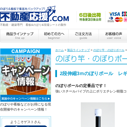
不動産・建築専門 看板&のぼり&現場シートの製作
ホーム
>
製品ラインナップ
>
のぼり竿・のぼりポール
2段伸縮3ｍのぼりポール レ
のぼりポールの定番品です！
強いスチールパイプの上にポリエチレン樹脂コ
のぼりや看板などがお得になる現
在開催中のキャンペーン情報！
ようこそゲストさん