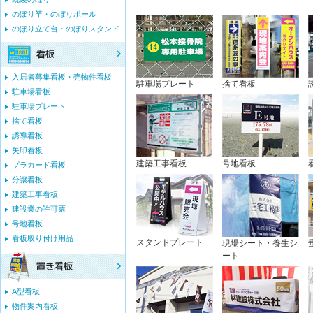
のぼり竿・のぼりポール
のぼり立て台・のぼりスタンド
入居者募集看板・売物件看板
駐車場プレート
捨て看板
駐車場看板
駐車場プレート
捨て看板
誘導看板
矢印看板
建築工事看板
号地看板
プラカード看板
分譲看板
建築工事看板
建設業の許可票
号地看板
看板取り付け用品
スタンドプレート
現場シート・養生シ
ート
A型看板
物件案内看板