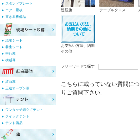
スタンドプレート
連続旗
テーブルクロス
エアー看板
置き看板備品
現場シート
お支払い方法、納期
養生シート
その他
垂れ幕
横断幕
フリーワードで探す
紅白幕
こちらに載っていない質問につ
三連オープン幕
りご質問下さい。
ワンタッチ組立てテント
クイックテント
テント備品