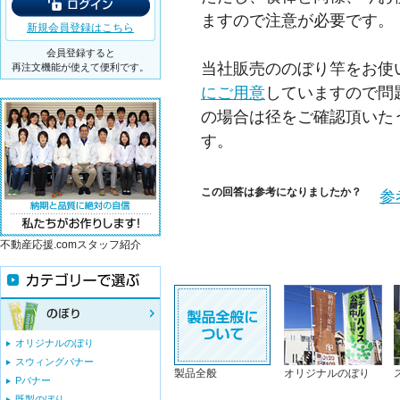
ますので注意が必要です。
新規会員登録はこちら
会員登録すると
当社販売ののぼり竿をお使
再注文機能が使えて便利です。
にご用意
していますので問
の場合は径をご確認頂いた
す。
この回答は参考になりましたか？
参
不動産応援.comスタッフ紹介
オリジナルのぼり
スウィングバナー
製品全般
オリジナルのぼり
Pバナー
既製のぼり