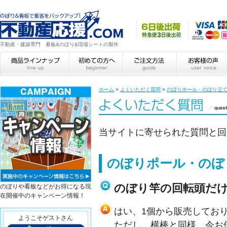
不動産・建築専門 看板&のぼり&現場シートの製作
ホーム
>
よくいただく質問
>
のぼりポール・のぼり立
当サイトに寄せられた質問と回
のぼりポール・のぼ
のぼり竿の回転頭だ
のぼりや看板などがお得になる現
在開催中のキャンペーン情報！
はい、1個から販売してお
ようこそゲストさん
ただし、横棒と同様、今お