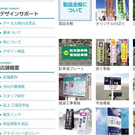
データ入稿の注意点
製品全般
オリジナルのぼり
書体ついて
色について
デザイン相談
駐車場プレート
捨て看板
店舗案内
当社の価値観
スタッフ紹介
建築工事看板
号地看板
誌上 工場見学会
相互リンク
特定商取引表記
プライバシーポリシー