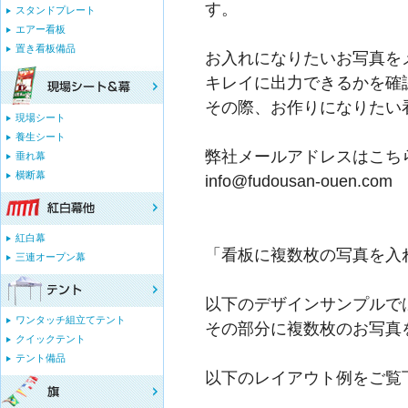
す。
スタンドプレート
エアー看板
置き看板備品
お入れになりたいお写真を
キレイに出力できるかを確
その際、お作りになりたい
現場シート
養生シート
弊社メールアドレスはこちら
垂れ幕
横断幕
info@fudousan-ouen.com
紅白幕
「看板に複数枚の写真を入
三連オープン幕
以下のデザインサンプルで
ワンタッチ組立てテント
その部分に複数枚のお写真
クイックテント
テント備品
以下のレイアウト例をご覧