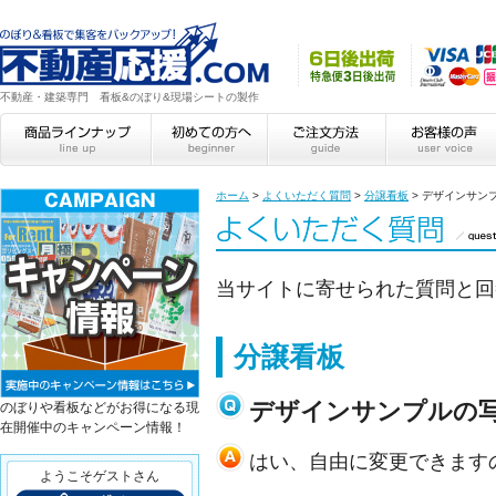
不動産・建築専門 看板&のぼり&現場シートの製作
ホーム
>
よくいただく質問
>
分譲看板
>
デザインサン
当サイトに寄せられた質問と回
分譲看板
デザインサンプルの
のぼりや看板などがお得になる現
在開催中のキャンペーン情報！
はい、自由に変更できます
ようこそゲストさん