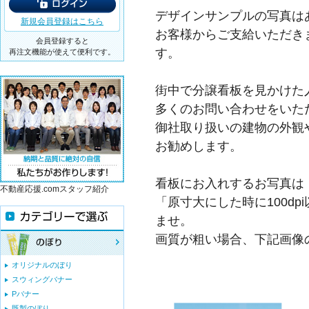
デザインサンプルの写真は
新規会員登録はこちら
お客様からご支給いただき
会員登録すると
す。
再注文機能が使えて便利です。
街中で分譲看板を見かけた
多くのお問い合わせをいた
御社取り扱いの建物の外観
お勧めします。
看板にお入れするお写真は
不動産応援.comスタッフ紹介
「原寸大にした時に100d
ませ。
画質が粗い場合、下記画像
オリジナルのぼり
スウィングバナー
Pバナー
既製のぼり