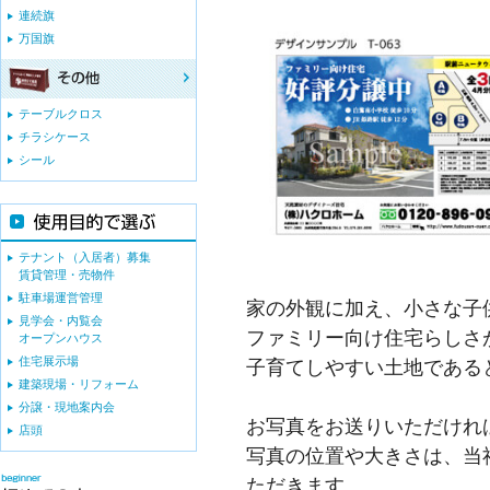
連続旗
万国旗
テーブルクロス
チラシケース
シール
テナント（入居者）募集
賃貸管理・売物件
駐車場運営管理
家の外観に加え、小さな子
見学会・内覧会
ファミリー向け住宅らしさ
オープンハウス
住宅展示場
子育てしやすい土地である
建築現場・リフォーム
分譲・現地案内会
お写真をお送りいただけれ
店頭
写真の位置や大きさは、当
ただきます。