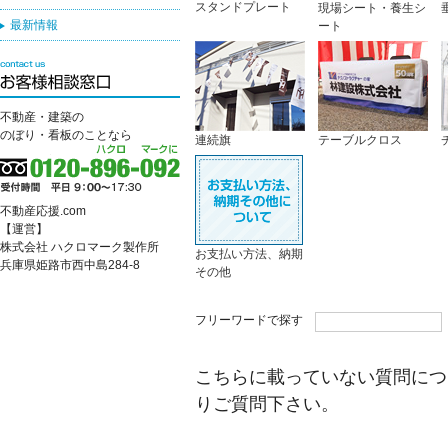
スタンドプレート
現場シート・養生シ
最新情報
ート
不動産・建築の
のぼり・看板のことなら
連続旗
テーブルクロス
不動産応援.com
【運営】
株式会社 ハクロマーク製作所
お支払い方法、納期
兵庫県姫路市西中島284-8
その他
フリーワードで探す
こちらに載っていない質問につ
りご質問下さい。