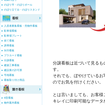
のぼり竿・のぼりポール
のぼり立て台・のぼりスタンド
入居者募集看板・売物件看板
駐車場看板
駐車場プレート
捨て看板
誘導看板
矢印看板
プラカード看板
分譲看板
分譲看板は近づいて見るも
建築工事看板
す。
建設業の許可票
それでも、ぼやけているお
号地看板
看板取り付け用品
のでお気を付けください。
とは言いましても、お客様
A型看板
キレイに印刷可能なデータ
物件案内看板