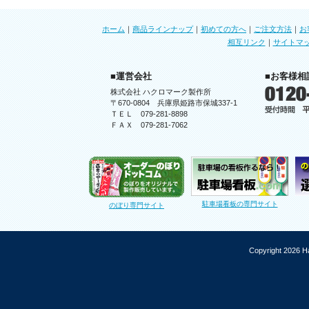
ホーム
｜
商品ラインナップ
｜
初めての方へ
｜
ご注文方法
｜
お
相互リンク
｜
サイトマ
■運営会社
■お客様相
株式会社 ハクロマーク製作所
〒670-0804 兵庫県姫路市保城337-1
ＴＥＬ 079-281-8898
ＦＡＸ 079-281-7062
駐車場看板の専門サイト
のぼり専門サイト
Copyright 2026 Ha