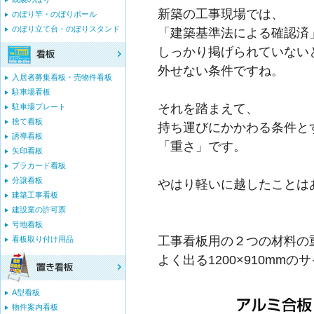
新築の工事現場では、
のぼり竿・のぼりポール
のぼり立て台・のぼりスタンド
「建築基準法による確認済
しっかり掲げられていない
外せない条件ですね。
入居者募集看板・売物件看板
駐車場看板
それを踏まえて、
駐車場プレート
捨て看板
持ち運びにかかわる条件と
誘導看板
「重さ」です。
矢印看板
プラカード看板
分譲看板
やはり軽いに越したことは
建築工事看板
建設業の許可票
号地看板
工事看板用の２つの材料の
看板取り付け用品
よく出る1200×910mm
A型看板
物件案内看板