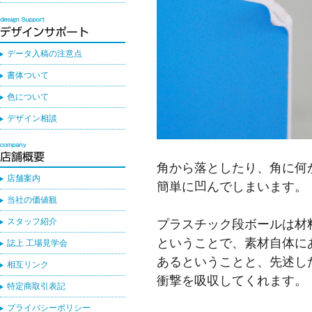
データ入稿の注意点
書体ついて
色について
デザイン相談
角から落としたり、角に何
店舗案内
簡単に凹んでしまいます。
当社の価値観
プラスチック段ボールは材
スタッフ紹介
ということで、素材自体に
誌上 工場見学会
あるということと、先述し
相互リンク
衝撃を吸収してくれます。
特定商取引表記
プライバシーポリシー