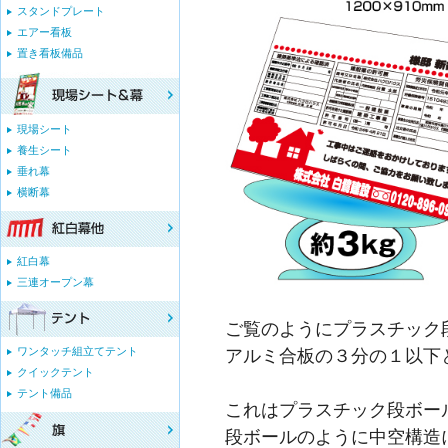
スタンドプレート
エアー看板
置き看板備品
現場シート
養生シート
垂れ幕
横断幕
紅白幕
三連オープン幕
ご覧のようにプラスチック
アルミ合板の３分の１以下
ワンタッチ組立てテント
クイックテント
テント備品
これはプラスチック段ボー
段ボールのように中空構造