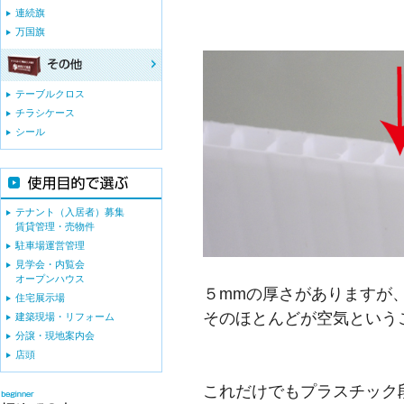
連続旗
万国旗
テーブルクロス
チラシケース
シール
テナント（入居者）募集
賃貸管理・売物件
駐車場運営管理
見学会・内覧会
オープンハウス
５mmの厚さがありますが
住宅展示場
そのほとんどが空気という
建築現場・リフォーム
分譲・現地案内会
店頭
これだけでもプラスチック