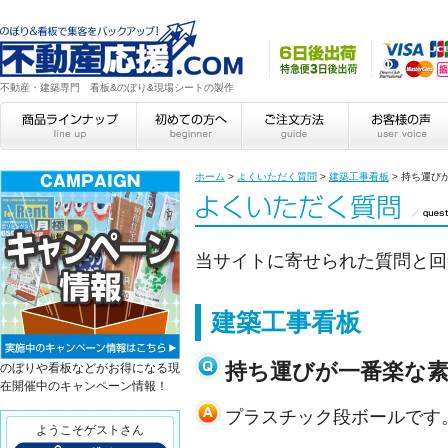
不動産・建築専門 看板&のぼり&現場シートの製作
ホーム
>
よくいただく質問
>
建築工事看板
>
持ち運び
当サイトに寄せられた質問と回
建築工事看板
持ち運びが一番楽な
のぼりや看板などがお得になる現
在開催中のキャンペーン情報！
プラスチック段ボールです
ようこそゲストさん