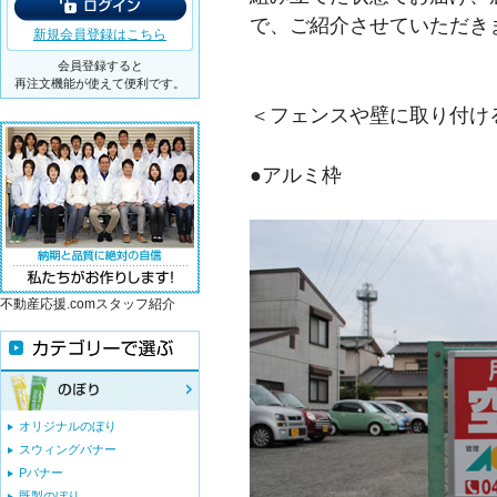
で、ご紹介させていただき
新規会員登録はこちら
会員登録すると
再注文機能が使えて便利です。
＜フェンスや壁に取り付け
●アルミ枠
不動産応援.comスタッフ紹介
オリジナルのぼり
スウィングバナー
Pバナー
既製のぼり