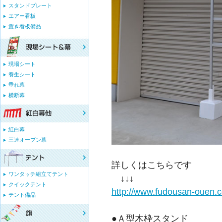
スタンドプレート
エアー看板
置き看板備品
現場シート
養生シート
垂れ幕
横断幕
紅白幕
三連オープン幕
詳しくはこちらです
ワンタッチ組立てテント
↓↓↓
クイックテント
http://www.fudousan-ouen.
テント備品
●Ａ型木枠スタンド