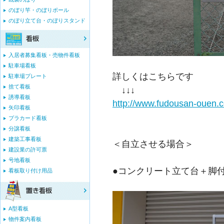
のぼり竿・のぼりポール
のぼり立て台・のぼりスタンド
入居者募集看板・売物件看板
駐車場看板
詳しくはこちらです
駐車場プレート
捨て看板
↓↓↓
誘導看板
http://www.fudousan-ouen.
矢印看板
プラカード看板
分譲看板
建築工事看板
＜自立させる場合＞
建設業の許可票
号地看板
●コンクリート立て台＋脚
看板取り付け用品
A型看板
物件案内看板