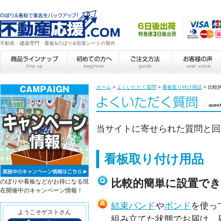
不動産・建築専門 看板&のぼり&現場シートの製作
ホーム
>
よくいただく質問
>
看板取り付け用品
>
比較
当サイトに寄せられた質問と回
看板取り付け用品
比較的簡単に設置で
のぼりや看板などがお得になる現
在開催中のキャンペーン情報！
結束バンド
や
ボンド
を使っ
ようこそゲストさん
組み立てた状態でお届け、