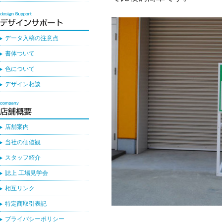
データ入稿の注意点
書体ついて
色について
デザイン相談
店舗案内
当社の価値観
スタッフ紹介
誌上 工場見学会
相互リンク
特定商取引表記
プライバシーポリシー