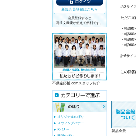
の2サイ
新規会員登録はこちら
ただご案
会員登録すると
再注文機能が使えて便利です。
・幅390×
・幅660×
・幅860×
・幅960×
計6サイ
この回答
不動産応援.comスタッフ紹介
オリジナルのぼり
スウィングバナー
Pバナー
製品全般
既製のぼり