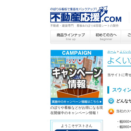
不動産・建築専門 看板&のぼり&現場シートの製作
ホーム
>
よくい
当サイトに寄
スウィ
どんな
のぼりや看板などがお得になる現
当社のス
在開催中のキャンペーン情報！
・幅660×
ようこそゲストさん
・幅860×