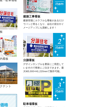
板・駐車場看
建築工事看板
建築現場にカラフルな看板があるだけ
でパッと明るくなり、会社の宣伝やイ
メージアップにも貢献します！
板
内看板
分譲看板
デザインサンプルを豊富にご用意して
いますので簡単にご注文できます。最
大W3,000×H1,220mmで製作可能。
クテント
駐車場看板