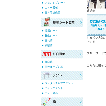
スタンドプレート
エアー看板
連続旗
置き看板備品
現場シート
養生シート
お支払い方法
垂れ幕
その他
横断幕
フリーワード
紅白幕
こちらに載っ
三連オープン幕
ワンタッチ組立てテント
クイックテント
テント備品