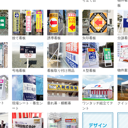
り立て台
物件看
板
ト
捨て看板
誘導看板
矢印看板
分譲看
物件案
号地看板
看板取り付け用品
Ａ型看板
ート
現場シート・養生シ
垂れ幕・横断幕
ワンタッチ組立てテ
クイッ
ート
ント