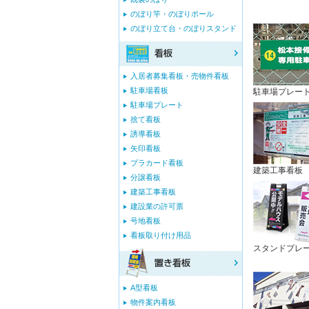
のぼり竿・のぼりポール
のぼり立て台・のぼりスタンド
入居者募集看板・売物件看板
駐車場看板
駐車場プレー
駐車場プレート
捨て看板
誘導看板
矢印看板
プラカード看板
建築工事看板
分譲看板
建築工事看板
建設業の許可票
号地看板
看板取り付け用品
スタンドプレ
A型看板
物件案内看板