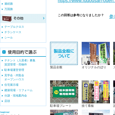
https://www.fudousan-ouen.
連続旗
万国旗
この回答は参考になりましたか？
参
テーブルクロス
チラシケース
シール
テナント（入居者）募集
賃貸管理・売物件
製品全般
オリジナルのぼり
駐車場運営管理
見学会・内覧会
オープンハウス
住宅展示場
建築現場・リフォーム
分譲・現地案内会
店頭
駐車場プレート
捨て看板