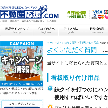
不動産・建築専門 看板&のぼり&現場シートの製作
ホーム
>
よくいただく質問
>
看板取り付け用品
>
鉄ク
当サイトに寄せられた質問と回
看板取り付け用品
鉄クイを打つのにハ
のぼりや看板などがお得になる現
在開催中のキャンペーン情報！
使用すればいいです
ようこそゲストさん