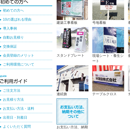
初めての方へ
10の選ばれる理由
建築工事看板
号地看板
導入事例
自動お見積り
交換保証
会員登録のメリット
スタンドプレート
現場シート・養生シ
ート
ご利用環境について
ご注文方法
連続旗
テーブルクロス
お見積り方法
お支払い方法・送料
出荷日・到着日
よくいただく質問
お支払い方法、納期