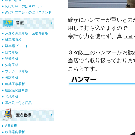
のぼり竿・のぼりポール
のぼり立て台・のぼりスタンド
確かにハンマーが重いと力
用して打ち込めますので、
入居者募集看板・売物件看板
余計な力を使わず、真っ直
駐車場看板
駐車場プレート
３kg以上のハンマーがお勧
捨て看板
誘導看板
当店でも取り扱っておりま
矢印看板
こちらです。
プラカード看板
分譲看板
建築工事看板
建設業の許可票
号地看板
看板取り付け用品
A型看板
物件案内看板