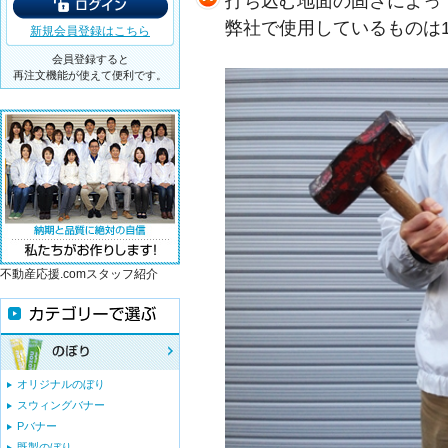
打ち込む地面の固さによっ
弊社で使用しているものは1
新規会員登録はこちら
会員登録すると
再注文機能が使えて便利です。
不動産応援.comスタッフ紹介
オリジナルのぼり
スウィングバナー
Pバナー
既製のぼり