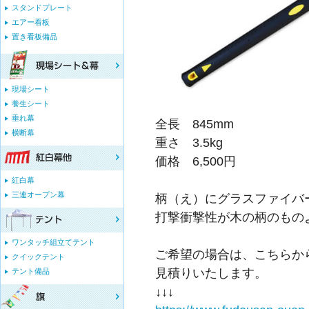
スタンドプレート
エアー看板
置き看板備品
現場シート
養生シート
垂れ幕
全長 845mm
横断幕
重さ 3.5kg
価格 6,500円
紅白幕
三連オープン幕
柄（え）にグラスファイバ
打撃衝撃性が木の柄のもの
ワンタッチ組立てテント
ご希望の場合は、こちらか
クイックテント
見積りいたします。
テント備品
↓↓↓