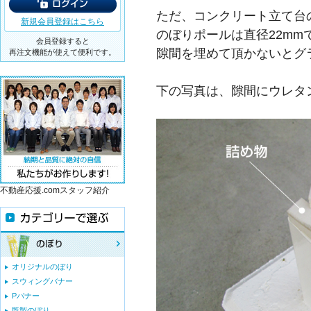
ただ、コンクリート立て台の
新規会員登録はこちら
のぼりポールは直径22mm
会員登録すると
隙間を埋めて頂かないとグ
再注文機能が使えて便利です。
下の写真は、隙間にウレタ
不動産応援.comスタッフ紹介
オリジナルのぼり
スウィングバナー
Pバナー
既製のぼり