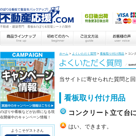
不動産・建築専門 看板&のぼり&現場シートの製作
ホーム
>
よくいただく質問
>
看板取り付け用品
>
コン
当サイトに寄せられた質問と回
看板取り付け用品
コンクリート立て台
のぼりや看板などがお得になる現
在開催中のキャンペーン情報！
はい、できます。
ようこそゲストさん