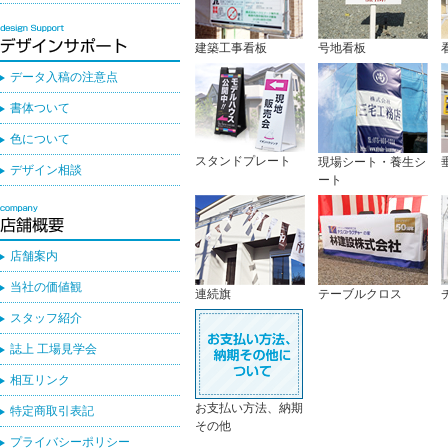
建築工事看板
号地看板
データ入稿の注意点
書体ついて
色について
スタンドプレート
現場シート・養生シ
デザイン相談
ート
店舗案内
当社の価値観
連続旗
テーブルクロス
スタッフ紹介
誌上 工場見学会
相互リンク
お支払い方法、納期
特定商取引表記
その他
プライバシーポリシー