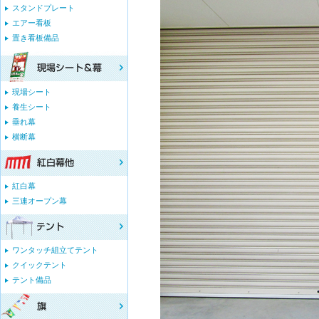
スタンドプレート
エアー看板
置き看板備品
現場シート
養生シート
垂れ幕
横断幕
紅白幕
三連オープン幕
ワンタッチ組立てテント
クイックテント
テント備品