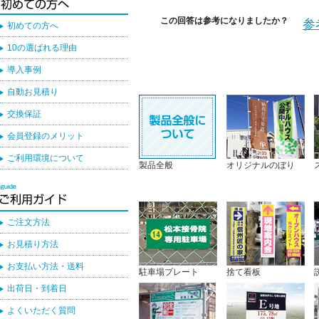
この回答は参考になりましたか？
参
初めての方へ
10の選ばれる理由
導入事例
自動お見積り
交換保証
会員登録のメリット
ご利用環境について
製品全般
オリジナルのぼり
ご注文方法
お見積り方法
お支払い方法・送料
駐車場プレート
捨て看板
出荷日・到着日
よくいただく質問