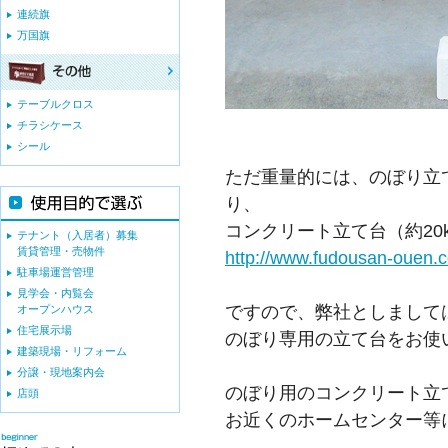
連続旗
万国旗
テーブルクロス
チラシケース
シール
ただ重量的には、のぼり立て
り、
コンクリート立て台（約20
テナント（入居者）募集
賃貸管理・売物件
http://www.fudousan-ouen.
駐車場運営管理
見学会・内覧会
ですので、弊社としまして
オープンハウス
住宅展示場
のぼり専用の立て台をお使
建築現場・リフォーム
分譲・現地案内会
のぼり用のコンクリート立
店頭
お近くのホームセンター等