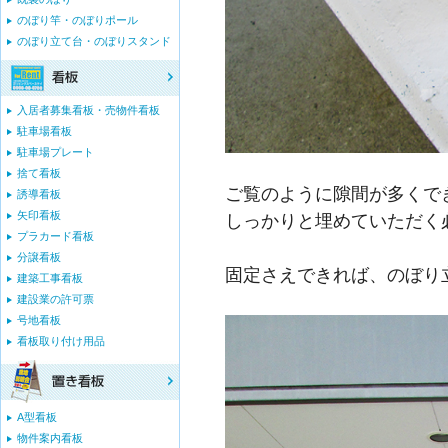
のぼり竿・のぼりポール
のぼり立て台・のぼりスタンド
入居者募集看板・売物件看板
駐車場看板
駐車場プレート
捨て看板
ご覧のように隙間が多くで
誘導看板
矢印看板
しっかりと埋めていただく
プラカード看板
分譲看板
固定さえできれば、のぼり
建築工事看板
建設業の許可票
号地看板
看板取り付け用品
A型看板
物件案内看板