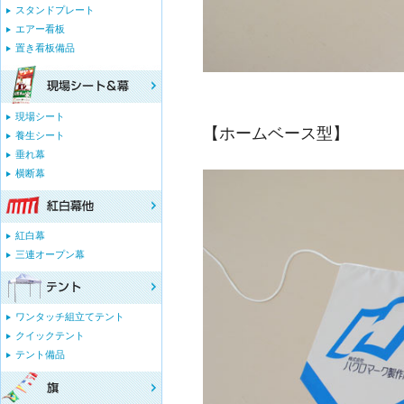
スタンドプレート
エアー看板
置き看板備品
現場シート
【ホームベース型】
養生シート
垂れ幕
横断幕
紅白幕
三連オープン幕
ワンタッチ組立てテント
クイックテント
テント備品