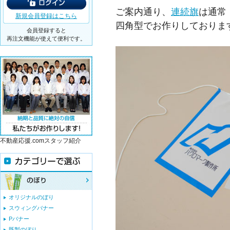
ご案内通り、
連続旗
は通常
新規会員登録はこちら
四角型でお作りしておりま
会員登録すると
再注文機能が使えて便利です。
不動産応援.comスタッフ紹介
オリジナルのぼり
スウィングバナー
Pバナー
既製のぼり