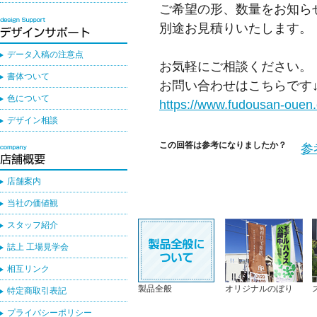
ご希望の形、数量をお知ら
別途お見積りいたします。
データ入稿の注意点
お気軽にご相談ください。
書体ついて
お問い合わせはこちらです
色について
https://www.fudousan-ouen.
デザイン相談
この回答は参考になりましたか？
参
店舗案内
当社の価値観
スタッフ紹介
誌上 工場見学会
相互リンク
製品全般
オリジナルのぼり
特定商取引表記
プライバシーポリシー