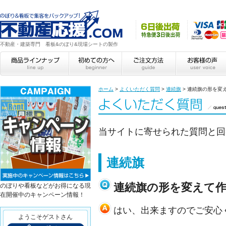
不動産・建築専門 看板&のぼり&現場シートの製作
ホーム
>
よくいただく質問
>
連続旗
>
連続旗の形を変
当サイトに寄せられた質問と回
連続旗
連続旗の形を変えて
のぼりや看板などがお得になる現
在開催中のキャンペーン情報！
はい、出来ますのでご安心
ようこそゲストさん