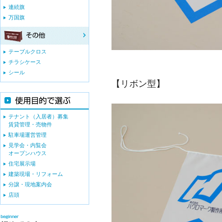
連続旗
万国旗
テーブルクロス
チラシケース
シール
【リボン型】
テナント（入居者）募集
賃貸管理・売物件
駐車場運営管理
見学会・内覧会
オープンハウス
住宅展示場
建築現場・リフォーム
分譲・現地案内会
店頭