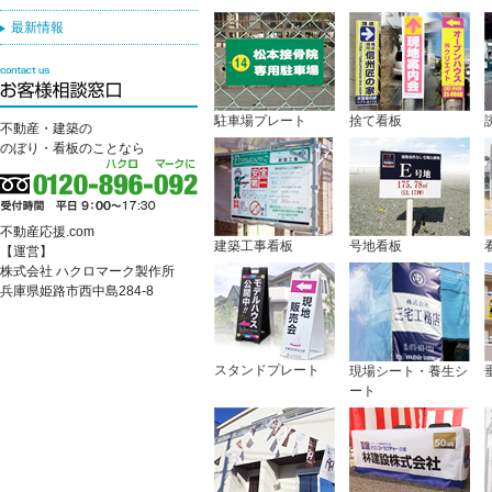
最新情報
駐車場プレート
捨て看板
不動産・建築の
のぼり・看板のことなら
不動産応援.com
建築工事看板
号地看板
【運営】
株式会社 ハクロマーク製作所
兵庫県姫路市西中島284-8
スタンドプレート
現場シート・養生シ
ート