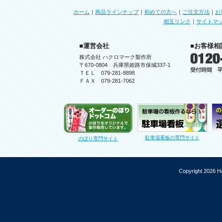
ホーム
｜
商品ラインナップ
｜
初めての方へ
｜
ご注文方法
｜
お
相互リンク
｜
サイトマ
■運営会社
■お客様相
株式会社 ハクロマーク製作所
〒670-0804 兵庫県姫路市保城337-1
ＴＥＬ 079-281-8898
ＦＡＸ 079-281-7062
駐車場看板の専門サイト
のぼり専門サイト
Copyright 2026 Ha