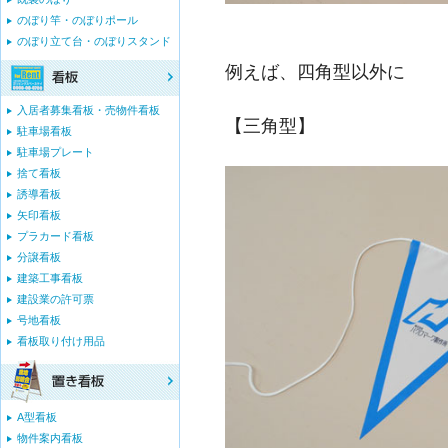
のぼり竿・のぼりポール
のぼり立て台・のぼりスタンド
例えば、四角型以外に
入居者募集看板・売物件看板
【三角型】
駐車場看板
駐車場プレート
捨て看板
誘導看板
矢印看板
プラカード看板
分譲看板
建築工事看板
建設業の許可票
号地看板
看板取り付け用品
A型看板
物件案内看板