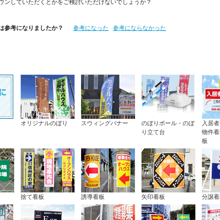
ウンしていただくとかをご検討いただけないでしょうか？
は参考になりましたか？
参考になった
参考にならなかった
オリジナルのぼり
スウィングバナー
のぼりポール・のぼ
入居者
り立て台
物件看
板
ト
捨て看板
誘導看板
矢印看板
分譲看