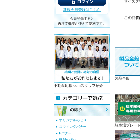
サイズダ
新規会員登録はこちら
この回答
会員登録すると
再注文機能が使えて便利です。
製品全般
不動産応援.comスタッフ紹介
オリジナルのぼり
駐車場プレー
スウィングバナー
Pバナー
既製のぼり