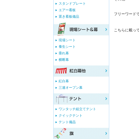
スタンドプレート
エアー看板
フリーワード
置き看板備品
こちらに載っ
現場シート
養生シート
垂れ幕
横断幕
紅白幕
三連オープン幕
ワンタッチ組立てテント
クイックテント
テント備品