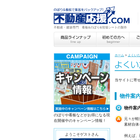
不動産・建築専門 看板&のぼり&現場シートの製作
ホーム
>
よくい
当サイトに寄
物件案
物件案
のぼりや看板などがお得になる現
元々が軽
在開催中のキャンペーン情報！
素材自体
ようこそゲストさん
例えば、