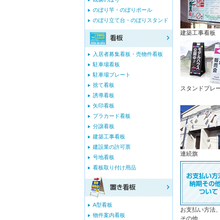
のぼり竿・のぼりポール
のぼり立て台・のぼりスタンド
建築工事看板
入居者募集看板・売物件看板
駐車場看板
駐車場プレート
捨て看板
スタンドプレ
誘導看板
矢印看板
プラカード看板
分譲看板
建築工事看板
建設業の許可票
連続旗
号地看板
看板取り付け用品
A型看板
お支払い方法
物件案内看板
その他