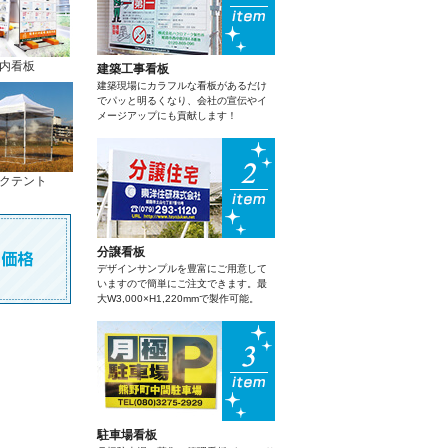
内看板
建築工事看板
建築現場にカラフルな看板があるだけ
でパッと明るくなり、会社の宣伝やイ
メージアップにも貢献します！
クテント
分譲看板
デザインサンプルを豊富にご用意して
いますので簡単にご注文できます。最
大W3,000×H1,220mmで製作可能。
駐車場看板