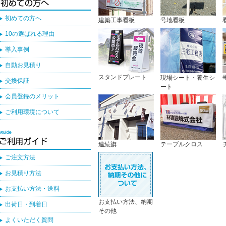
初めての方へ
建築工事看板
号地看板
10の選ばれる理由
導入事例
自動お見積り
スタンドプレート
現場シート・養生シ
交換保証
ート
会員登録のメリット
ご利用環境について
連続旗
テーブルクロス
ご注文方法
お見積り方法
お支払い方法・送料
お支払い方法、納期
出荷日・到着日
その他
よくいただく質問