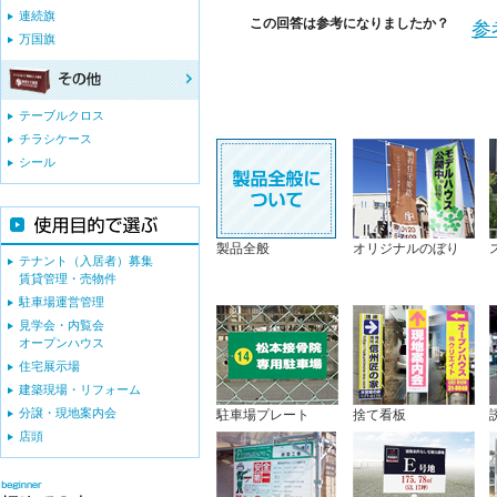
連続旗
この回答は参考になりましたか？
参
万国旗
テーブルクロス
チラシケース
シール
製品全般
オリジナルのぼり
テナント（入居者）募集
賃貸管理・売物件
駐車場運営管理
見学会・内覧会
オープンハウス
住宅展示場
建築現場・リフォーム
分譲・現地案内会
駐車場プレート
捨て看板
店頭