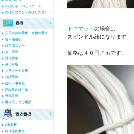
のぼり竿・のぼりポール
のぼり立て台・のぼりスタンド
トロマット
の場合は、
入居者募集看板・売物件看板
スピンドル紐になります。
駐車場看板
駐車場プレート
価格は４０円／ｍです。
捨て看板
誘導看板
矢印看板
プラカード看板
分譲看板
建築工事看板
建設業の許可票
号地看板
看板取り付け用品
A型看板
物件案内看板