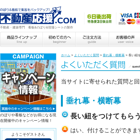
不動産・建築専門 看板&のぼり&現場シートの製作
ホーム
>
よくいただく質問
>
垂れ幕・横断幕
>
長い紐
当サイトに寄せられた質問と回
垂れ幕・横断幕
長い紐をつけてもら
のぼりや看板などがお得になる現
在開催中のキャンペーン情報！
はい、付けることができま
ようこそゲストさん