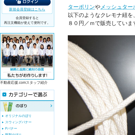
ターポリン
や
メッシュター
新規会員登録はこちら
以下のようなクレモナ紐を
会員登録すると
８０円／ｍで販売していま
再注文機能が使えて便利です。
不動産応援.comスタッフ紹介
オリジナルのぼり
スウィングバナー
Pバナー
既製のぼり