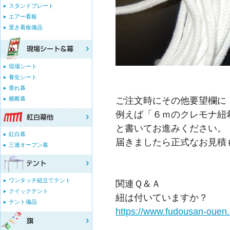
スタンドプレート
エアー看板
置き看板備品
現場シート
養生シート
垂れ幕
ご注文時にその他要望欄に
横断幕
例えば「６ｍのクレモナ紐
と書いてお進みください。
紅白幕
届きましたら正式なお見積
三連オープン幕
ワンタッチ組立てテント
関連Ｑ＆Ａ
クイックテント
紐は付いていますか？
テント備品
https://www.fudousan-ouen.