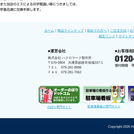
ホーム
｜
商品ラインナップ
｜
初めての方へ
｜
ご注文方法
｜
お
相互リンク
｜
サイトマ
■運営会社
■お客様相
株式会社 ハクロマーク製作所
〒670-0804 兵庫県姫路市保城337-1
ＴＥＬ 079-281-8898
ＦＡＸ 079-281-7062
駐車場看板の専門サイト
のぼり専門サイト
Copyright 2026 Ha