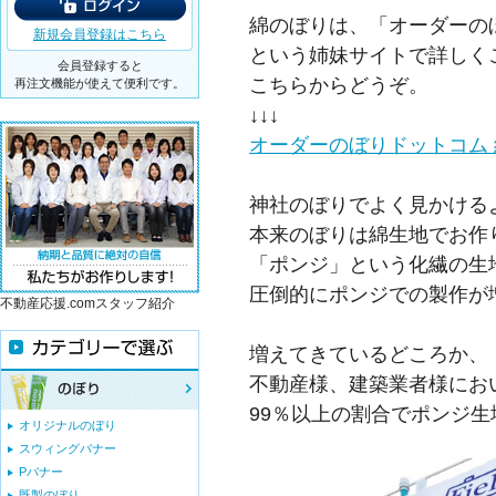
綿のぼりは、「オーダーの
新規会員登録はこちら
という姉妹サイトで詳しく
会員登録すると
こちらからどうぞ。
再注文機能が使えて便利です。
↓↓↓
オーダーのぼりドットコム
神社のぼりでよく見かける
本来のぼりは綿生地でお作
「ポンジ」という化繊の生
圧倒的にポンジでの製作が
不動産応援.comスタッフ紹介
増えてきているどころか、
不動産様、建築業者様にお
99％以上の割合でポンジ
オリジナルのぼり
スウィングバナー
Pバナー
既製のぼり