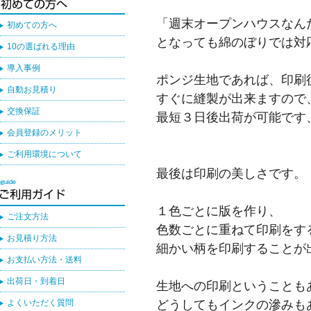
「週末オープンハウスなん
初めての方へ
となっても綿のぼりでは対
10の選ばれる理由
導入事例
ポンジ生地であれば、印刷
自動お見積り
すぐに縫製が出来ますので
交換保証
最短３日後出荷が可能です
会員登録のメリット
ご利用環境について
最後は印刷の美しさです。
１色ごとに版を作り、
ご注文方法
色数ごとに重ねて印刷をす
お見積り方法
細かい柄を印刷することが
お支払い方法・送料
出荷日・到着日
生地への印刷ということも
どうしてもインクの滲みも
よくいただく質問