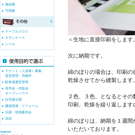
連続旗
万国旗
テーブルクロス
チラシケース
＜生地に直接印刷をします
シール
次に納期です。
綿のぼりの場合は、印刷の
テナント（入居者）募集
賃貸管理・売物件
乾燥させてから縫製します
駐車場運営管理
見学会・内覧会
オープンハウス
２色、３色、となるとその
住宅展示場
印刷、乾燥を繰り返します
建築現場・リフォーム
分譲・現地案内会
店頭
綿のぼりは、納期を１週間か
いただいております。