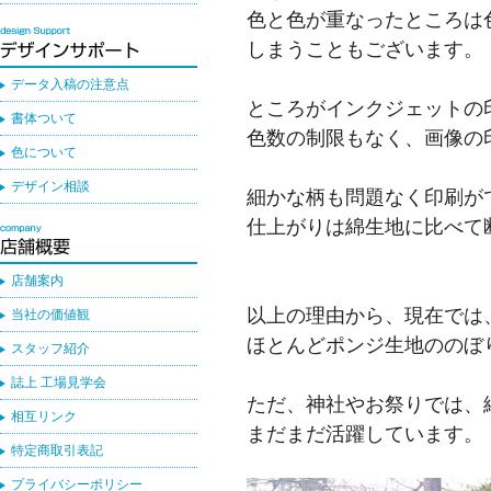
色と色が重なったところは
しまうこともございます。
データ入稿の注意点
ところがインクジェットの
書体ついて
色数の制限もなく、画像の
色について
デザイン相談
細かな柄も問題なく印刷が
仕上がりは綿生地に比べて
店舗案内
以上の理由から、現在では
当社の価値観
ほとんどポンジ生地ののぼ
スタッフ紹介
誌上 工場見学会
ただ、神社やお祭りでは、
相互リンク
まだまだ活躍しています。
特定商取引表記
プライバシーポリシー