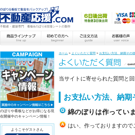
不動産・建築専門 看板&のぼり&現場シートの製作
ホーム
>
よくいただく質問
>
お支払い方法、納期その
当サイトに寄せられた質問と回
お支払い方法、納期
綿のぼりは作ってい
のぼりや看板などがお得になる現
在開催中のキャンペーン情報！
はい、作っておりますので
ようこそゲストさん