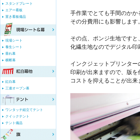
スタンドプレート
エアー看板
手作業でとても手間のかか
置き看板備品
その分費用にも影響します
その点、ポンジ生地ですと
現場シート
化繊生地なのでデジタル印
養生シート
垂れ幕
横断幕
インクジェットプリンター
印刷が出来ますので、版を
コストを抑えることが出来
紅白幕
三連オープン幕
ワンタッチ組立てテント
クイックテント
テント備品