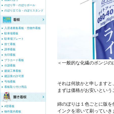
のぼり竿・のぼりポール
のぼり立て台・のぼりスタンド
入居者募集看板・売物件看板
駐車場看板
駐車場プレート
捨て看板
誘導看板
矢印看板
プラカード看板
＜一般的な化繊のポンジの
分譲看板
建築工事看板
建設業の許可票
号地看板
それは何故かと申しますと
看板取り付け用品
まずは価格がお安いという
綿のぼりは１色ごとに版を
A型看板
インクを溶いて刷っていき
物件案内看板