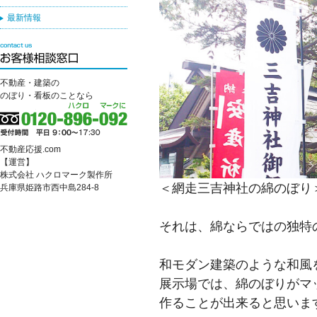
最新情報
不動産・建築の
のぼり・看板のことなら
不動産応援.com
【運営】
株式会社 ハクロマーク製作所
＜網走三吉神社の綿のぼり
兵庫県姫路市西中島284-8
それは、綿ならではの独特
和モダン建築のような和風
展示場では、綿のぼりがマ
作ることが出来ると思いま