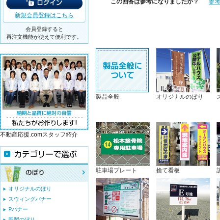
この回答は参考になりましたか？
参
新規会員登録はこちら
会員登録すると
再注文機能が使えて便利です。
製品全般
オリジナルのぼり
不動産応援.comスタッフ紹介
駐車場プレート
捨て看板
オリジナルのぼり
スウィングバナー
Pバナー
既製のぼり