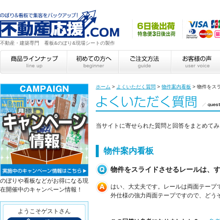
不動産・建築専門 看板&のぼり&現場シートの製作
ホーム
>
よくいただく質問
>
物件案内看板
>
物件をス
当サイトに寄せられた質問と回答をまとめてみ
物件案内看板
物件をスライドさせるレールは、
のぼりや看板などがお得になる現
はい、大丈夫です。レールは両面テープ
在開催中のキャンペーン情報！
外仕様の強力両面テープですので、どう
ようこそゲストさん