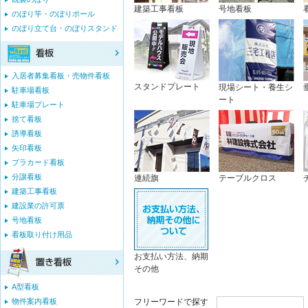
建築工事看板
号地看板
のぼり竿・のぼりポール
のぼり立て台・のぼりスタンド
入居者募集看板・売物件看板
スタンドプレート
現場シート・養生シ
駐車場看板
ート
駐車場プレート
捨て看板
誘導看板
矢印看板
プラカード看板
分譲看板
連続旗
テーブルクロス
建築工事看板
建設業の許可票
号地看板
看板取り付け用品
お支払い方法、納期
その他
A型看板
物件案内看板
フリーワードで探す