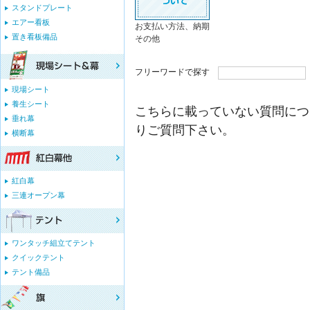
スタンドプレート
エアー看板
お支払い方法、納期
置き看板備品
その他
フリーワードで探す
現場シート
養生シート
こちらに載っていない質問につ
垂れ幕
りご質問下さい。
横断幕
紅白幕
三連オープン幕
ワンタッチ組立てテント
クイックテント
テント備品