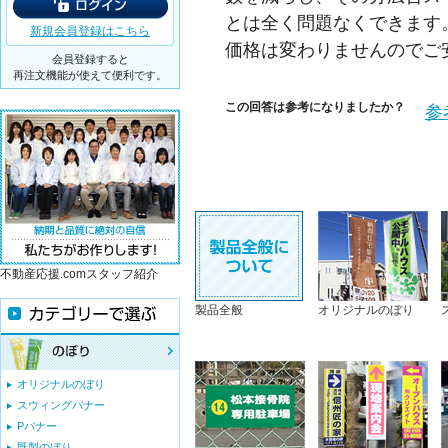
とは全く問題なくできます
新規会員登録はこちら
価格は変わりませんのでご
会員登録すると
再注文機能が使えて便利です。
この回答は参考になりましたか？
参
不動産応援.comスタッフ紹介
製品全般
オリジナルのぼり
オリジナルのぼり
スウィングバナー
Pバナー
既製のぼり