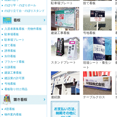
駐車場プレート
捨て看板
のぼり竿・のぼりポール
のぼり立て台・のぼりスタンド
入居者募集看板・売物件看板
建築工事看板
号地看板
駐車場看板
駐車場プレート
捨て看板
誘導看板
矢印看板
プラカード看板
スタンドプレート
現場シート・養生シ
分譲看板
ート
建築工事看板
建設業の許可票
号地看板
看板取り付け用品
連続旗
テーブルクロス
A型看板
物件案内看板