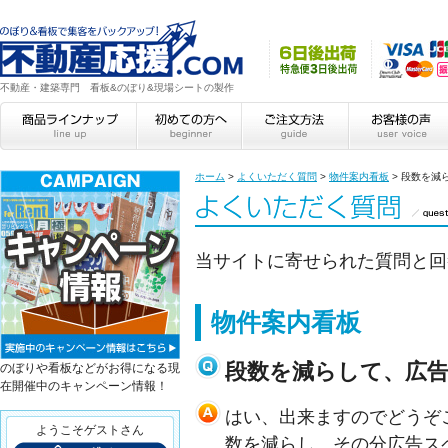
不動産・建築専門 看板&のぼり&現場シートの製作
ホーム
>
よくいただく質問
>
物件案内看板
>
段数を減
当サイトに寄せられた質問と回
物件案内看板
段数を減らして、広
のぼりや看板などがお得になる現
在開催中のキャンペーン情報！
はい、出来ますのでどうぞ
ようこそゲストさん
数を減らし、その分広告ス