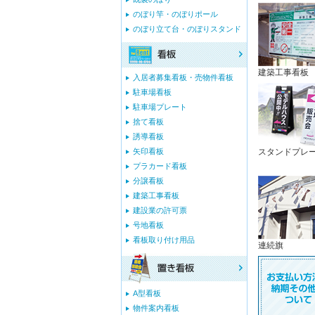
のぼり竿・のぼりポール
のぼり立て台・のぼりスタンド
建築工事看板
入居者募集看板・売物件看板
駐車場看板
駐車場プレート
捨て看板
誘導看板
矢印看板
スタンドプレ
プラカード看板
分譲看板
建築工事看板
建設業の許可票
号地看板
看板取り付け用品
連続旗
A型看板
物件案内看板