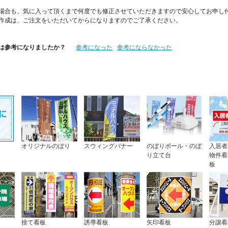
場合も、気に入って頂くまで何度でも修正させていただきますので安心してお申し
作成は、ご注文をいただいてからになりますのでご了承ください。
は参考になりましたか？
参考になった
参考にならなかった
オリジナルのぼり
スウィングバナー
のぼりポール・のぼ
入居者
り立て台
物件看
板
ト
捨て看板
誘導看板
矢印看板
分譲看