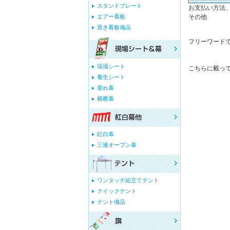
スタンドプレート
お支払い方法
エアー看板
その他
置き看板備品
フリーワード
現場シート
こちらに載っ
養生シート
垂れ幕
横断幕
紅白幕
三連オープン幕
ワンタッチ組立てテント
クイックテント
テント備品