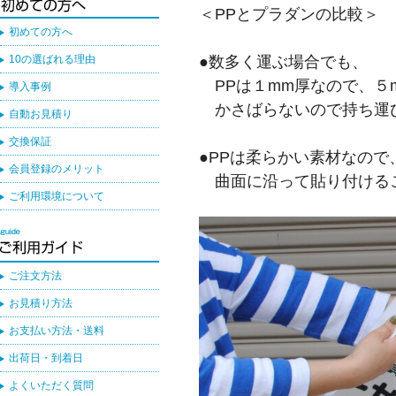
＜PPとプラダンの比較＞
初めての方へ
●数多く運ぶ場合でも、
10の選ばれる理由
PPは１mm厚なので、５
導入事例
かさばらないので持ち運
自動お見積り
交換保証
●PPは柔らかい素材なので
会員登録のメリット
曲面に沿って貼り付ける
ご利用環境について
ご注文方法
お見積り方法
お支払い方法・送料
出荷日・到着日
よくいただく質問