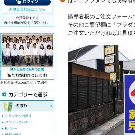
はい、プラダンでも誘導看
新規会員登録はこちら
誘導看板のご注文フォーム
会員登録すると
再注文機能が使えて便利です。
その他ご要望欄に「プラダ
ご注文いただければお見積
不動産応援.comスタッフ紹介
オリジナルのぼり
スウィングバナー
Pバナー
既製のぼり