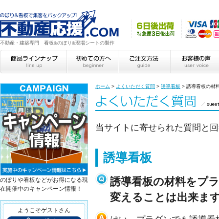
不動産・建築専門 看板&のぼり&現場シートの製作
ホーム
>
よくいただく質問
>
誘導看板
>
誘導看板の材
当サイトに寄せられた質問と回
誘導看板
誘導看板の材料をプ
のぼりや看板などがお得になる現
在開催中のキャンペーン情報！
変えることは出来ま
ようこそゲストさん