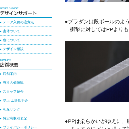
●プラダンは段ボールのよ
データ入稿の注意点
衝撃に対してはPPよりも
書体ついて
色について
デザイン相談
店舗案内
当社の価値観
スタッフ紹介
誌上 工場見学会
相互リンク
特定商取引表記
●PPは柔らかいがゆえに、
プライバシーポリシー
まっすぐにピンと張って