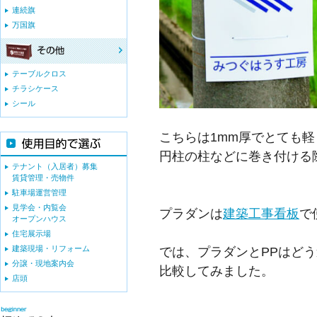
連続旗
万国旗
テーブルクロス
チラシケース
シール
こちらは1mm厚でとても
円柱の柱などに巻き付ける
テナント（入居者）募集
賃貸管理・売物件
駐車場運営管理
見学会・内覧会
プラダンは
建築工事看板
で
オープンハウス
住宅展示場
では、プラダンとPPはど
建築現場・リフォーム
分譲・現地案内会
比較してみました。
店頭