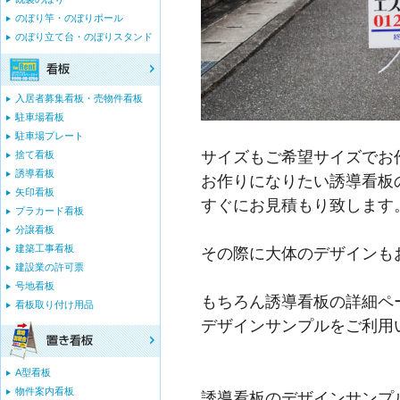
のぼり竿・のぼりポール
のぼり立て台・のぼりスタンド
入居者募集看板・売物件看板
駐車場看板
駐車場プレート
サイズもご希望サイズでお
捨て看板
誘導看板
お作りになりたい誘導看板
矢印看板
すぐにお見積もり致します
プラカード看板
分譲看板
建築工事看板
その際に大体のデザインも
建設業の許可票
号地看板
もちろん誘導看板の詳細ペ
看板取り付け用品
デザインサンプルをご利用
A型看板
物件案内看板
誘導看板のデザインサンプ