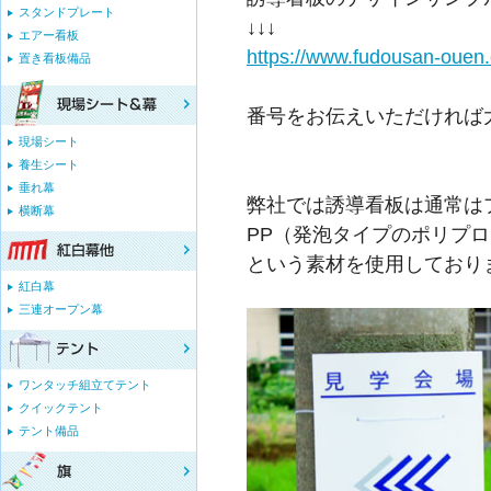
スタンドプレート
↓↓↓
エアー看板
https://www.fudousan-ouen
置き看板備品
番号をお伝えいただければ
現場シート
養生シート
垂れ幕
弊社では誘導看板は通常は
横断幕
PP（発泡タイプのポリプ
という素材を使用しており
紅白幕
三連オープン幕
ワンタッチ組立てテント
クイックテント
テント備品