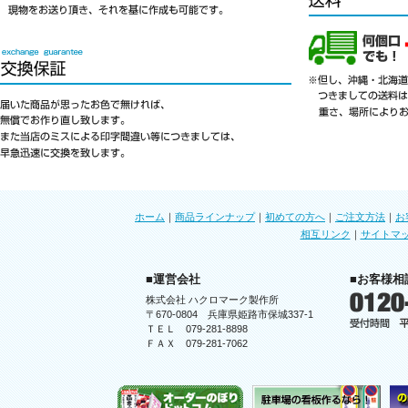
ホーム
｜
商品ラインナップ
｜
初めての方へ
｜
ご注文方法
｜
お
相互リンク
｜
サイトマ
■運営会社
■お客様相
株式会社 ハクロマーク製作所
〒670-0804 兵庫県姫路市保城337-1
ＴＥＬ 079-281-8898
ＦＡＸ 079-281-7062