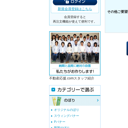
新規会員登録はこちら
その他ご要望
会員登録すると
再注文機能が使えて便利です。
不動産応援.comスタッフ紹介
オリジナルのぼり
スウィングバナー
Pバナー
既製のぼり