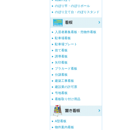
のぼり竿・のぼりポール
のぼり立て台・のぼりスタンド
入居者募集看板・売物件看板
駐車場看板
駐車場プレート
捨て看板
誘導看板
矢印看板
プラカード看板
分譲看板
建築工事看板
建設業の許可票
号地看板
看板取り付け用品
A型看板
物件案内看板