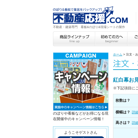
不動産・建築専門 看板&のぼり&現場シートの製作
ホーム
>
注文・
紅白幕お
※下記項目に
枚数は？
横幅は？
詳
のぼりや看板などがお得になる現
在開催中のキャンペーン情報！
高さは？
詳
ようこそゲストさん