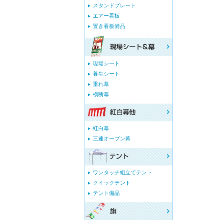
スタンドプレート
エアー看板
置き看板備品
現場シート
養生シート
垂れ幕
横断幕
紅白幕
三連オープン幕
ワンタッチ組立てテント
クイックテント
テント備品