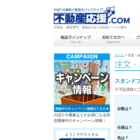
不動産・建築専門 看板&のぼり&現場シートの製作
ホーム
>
注文・
スタンド
※下記項目に
台数は？
のぼりや看板などがお得になる現
在開催中のキャンペーン情報！
仕様は？
ようこそゲストさん
色は？