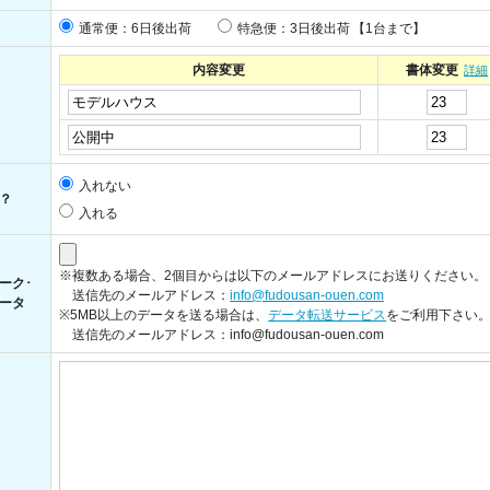
通常便：6日後出荷
特急便：3日後出荷
【1台まで】
内容変更
書体変更
詳細
入れない
？
入れる
※複数ある場合、2個目からは以下のメールアドレスにお送りください。
ーク･
送信先のメールアドレス：
info@fudousan-ouen.com
ータ
※5MB以上のデータを送る場合は、
データ転送サービス
をご利用下さい
送信先のメールアドレス：info@fudousan-ouen.com