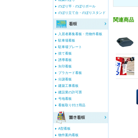
のぼり竿・のぼりポール
のぼり立て台・のぼりスタンド
関連商品
入居者募集看板・売物件看板
駐車場看板
駐車場プレート
捨て看板
誘導看板
矢印看板
プラカード看板
分譲看板
建築工事看板
建設業の許可票
号地看板
看板取り付け用品
A型看板
物件案内看板