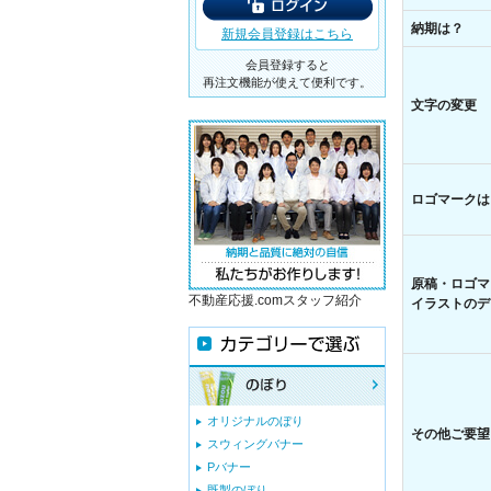
納期は？
新規会員登録はこちら
会員登録すると
再注文機能が使えて便利です。
文字の変更
ロゴマークは
原稿・ロゴマ
不動産応援.comスタッフ紹介
イラストのデ
オリジナルのぼり
その他ご要望
スウィングバナー
Pバナー
既製のぼり