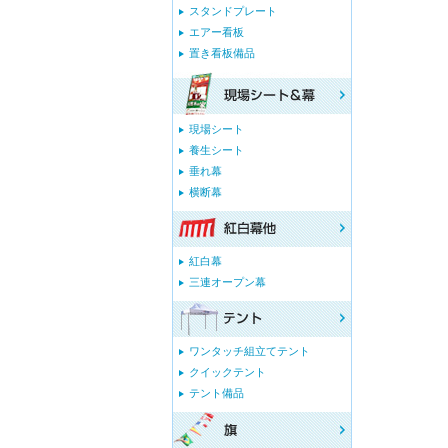
スタンドプレート
エアー看板
置き看板備品
現場シート
養生シート
垂れ幕
横断幕
紅白幕
三連オープン幕
ワンタッチ組立てテント
クイックテント
テント備品