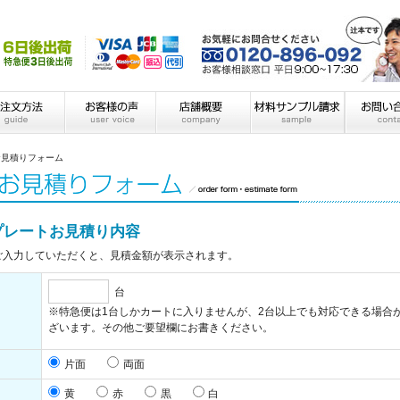
お見積りフォーム
プレートお見積り内容
ご入力していただくと、見積金額が表示されます。
台
※特急便は1台しかカートに入りませんが、2台以上でも対応できる場合
ざいます。その他ご要望欄にお書きください。
片面
両面
黄
赤
黒
白