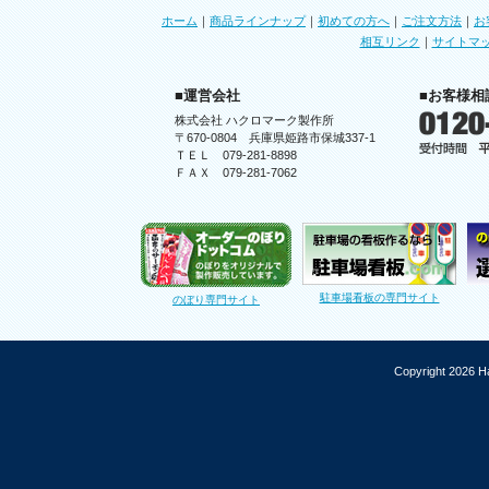
ホーム
｜
商品ラインナップ
｜
初めての方へ
｜
ご注文方法
｜
お
相互リンク
｜
サイトマ
■運営会社
■お客様相
株式会社 ハクロマーク製作所
〒670-0804 兵庫県姫路市保城337-1
ＴＥＬ 079-281-8898
ＦＡＸ 079-281-7062
駐車場看板の専門サイト
のぼり専門サイト
Copyright 2026 Ha