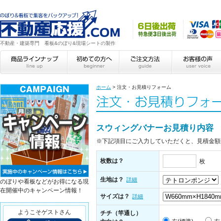
不動産・建築専門 看板&のぼり&現場シートの製作
ホーム
>
注文・お見積りフォーム
スウィングバナーお見積り内容
※下記項目にご入力していただくと、見積金額
枚数は？
枚
生地は？
詳細
のぼりや看板などがお得になる現
在開催中のキャンペーン情報！
サイズは？
詳細
ようこそゲストさん
チチ（竿通し）