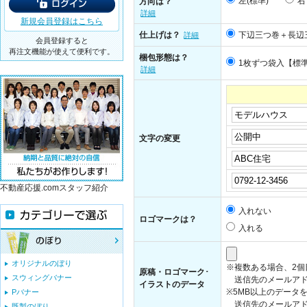
左(標準)
右
方向は？
詳細
新規会員登録はこちら
仕上げは？
下辺三つ巻＋長辺
詳細
会員登録すると
再注文機能が使えて便利です。
梱包形態は？
1枚ずつ袋入【標
詳細
文字の変更
不動産応援.comスタッフ紹介
入れない
ロゴマークは？
入れる
オリジナルのぼり
※複数ある場合、2
原稿・ロゴマーク･
スウィングバナー
送信先のメールアド
イラストのデータ
※5MB以上のデータ
Pバナー
送信先のメールアドレス：i
既製のぼり