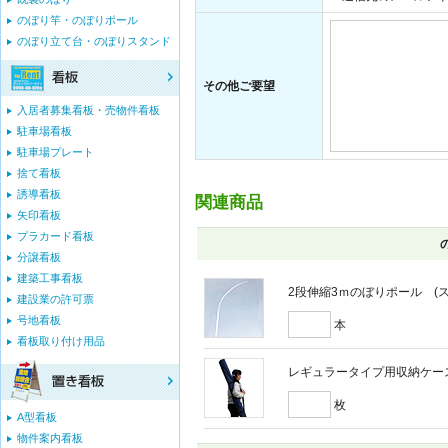
のぼり竿・のぼりポール
のぼり立て台・のぼりスタンド
その他ご要望
入居者募集看板・売物件看板
駐車場看板
駐車場プレート
捨て看板
誘導看板
関連商品
矢印看板
プラカード看板
分譲看板
建築工事看板
2段伸縮3ｍのぼりポール (スウ
建設業の許可票
号地看板
本
看板取り付け用品
レギュラータイプ用収納ケー
枚
A型看板
物件案内看板