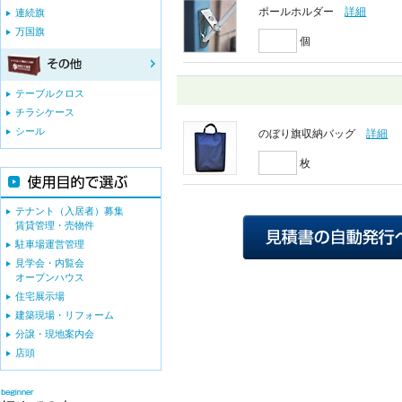
ポールホルダー
詳細
連続旗
万国旗
個
テーブルクロス
チラシケース
シール
のぼり旗収納バッグ
詳細
枚
テナント（入居者）募集
賃貸管理・売物件
駐車場運営管理
見学会・内覧会
オープンハウス
住宅展示場
建築現場・リフォーム
分譲・現地案内会
店頭