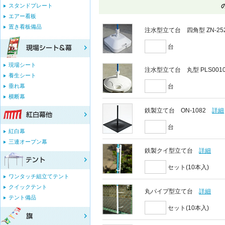
スタンドプレート
エアー看板
置き看板備品
注水型立て台 四角型 ZN-25
台
現場シート
注水型立て台 丸型 PLS001
養生シート
垂れ幕
台
横断幕
鉄製立て台 ON-1082
詳細
台
紅白幕
三連オープン幕
鉄製クイ型立て台
詳細
セット(10本入)
ワンタッチ組立てテント
クイックテント
丸パイプ型立て台
詳細
テント備品
セット(10本入)