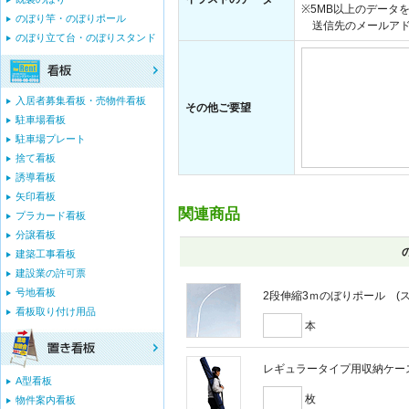
※5MB以上のデータ
のぼり竿・のぼりポール
送信先のメールアドレス：i
のぼり立て台・のぼりスタンド
入居者募集看板・売物件看板
その他ご要望
駐車場看板
駐車場プレート
捨て看板
誘導看板
矢印看板
関連商品
プラカード看板
分譲看板
建築工事看板
建設業の許可票
号地看板
2段伸縮3ｍのぼりポール (スウ
看板取り付け用品
本
レギュラータイプ用収納ケー
A型看板
枚
物件案内看板