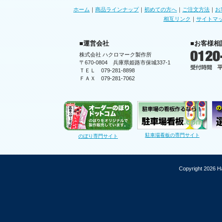
ホーム
｜
商品ラインナップ
｜
初めての方へ
｜
ご注文方法
｜
お
相互リンク
｜
サイトマ
■運営会社
■お客様相
株式会社 ハクロマーク製作所
〒670-0804 兵庫県姫路市保城337-1
ＴＥＬ 079-281-8898
ＦＡＸ 079-281-7062
駐車場看板の専門サイト
のぼり専門サイト
Copyright 2026 Ha