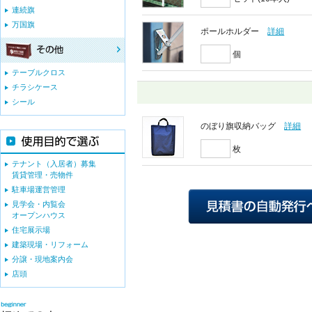
連続旗
万国旗
ポールホルダー
詳細
個
テーブルクロス
チラシケース
シール
のぼり旗収納バッグ
詳細
枚
テナント（入居者）募集
賃貸管理・売物件
駐車場運営管理
見学会・内覧会
オープンハウス
住宅展示場
建築現場・リフォーム
分譲・現地案内会
店頭