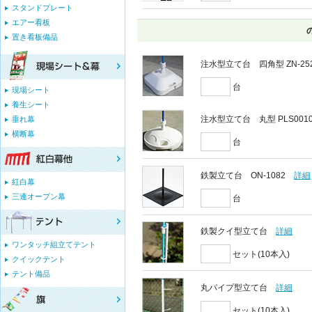
スタンドプレート
エアー看板
置き看板備品
注水型立て台 四角型 ZN-25
台
現場シート
養生シート
注水型立て台 丸型 PLS001
垂れ幕
横断幕
台
鉄製立て台 ON-1082
詳細
紅白幕
三連オープン幕
台
鉄製クイ型立て台
詳細
ワンタッチ組立てテント
セット(10本入)
クイックテント
テント備品
丸パイプ型立て台
詳細
セット(10本入)