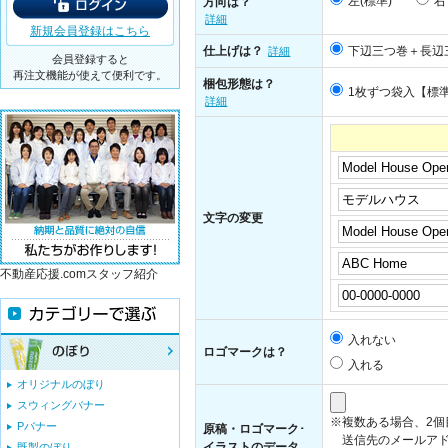
左(標準)
右
方向は？
詳細
新規会員登録はこちら
仕上げは？
下辺三つ巻＋長辺
詳細
会員登録すると
再注文機能が使えて便利です。
梱包形態は？
1枚ずつ袋入【標
詳細
文字の変更
不動産応援.comスタッフ紹介
入れない
ロゴマークは？
入れる
オリジナルのぼり
スウィングバナー
※複数ある場合、2
Pバナー
原稿・ロゴマーク･
送信先のメールアド
イラストのデータ
既製のぼり