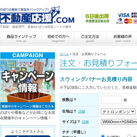
不動産・建築専門 看板&のぼり&現場シートの製作
ホーム
>
注文・お見積りフォーム
スウィングバナーお見積り内容
※下記項目にご入力していただくと、見積金額
枚数は？
枚
生地は？
詳細
のぼりや看板などがお得になる現
在開催中のキャンペーン情報！
サイズは？
詳細
ようこそゲストさん
チチ（竿通し）