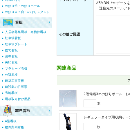
※5MB以上のデータ
のぼり竿・のぼりポール
送信先のメールアドレス：i
のぼり立て台・のぼりスタンド
入居者募集看板・売物件看板
その他ご要望
駐車場看板
駐車場プレート
捨て看板
誘導看板
矢印看板
関連商品
プラカード看板
分譲看板
建築工事看板
建設業の許可票
号地看板
2段伸縮3ｍのぼりポール (スウ
看板取り付け用品
本
レギュラータイプ用収納ケー
A型看板
枚
物件案内看板