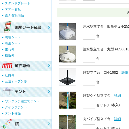
スタンドプレート
エアー看板
置き看板備品
注水型立て台 四角型 ZN-25
台
現場シート
養生シート
注水型立て台 丸型 PLS001
垂れ幕
横断幕
台
鉄製立て台 ON-1082
詳細
紅白幕
三連オープン幕
台
鉄製クイ型立て台
詳細
ワンタッチ組立てテント
セット(10本入)
クイックテント
テント備品
丸パイプ型立て台
詳細
セット(10本入)