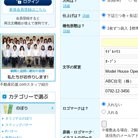
左(標準)
右
方向は？
詳細
新規会員登録はこちら
仕上げは？
下辺三つ巻＋長辺
詳細
会員登録すると
再注文機能が使えて便利です。
梱包形態は？
1枚ずつ袋入【標
詳細
文字の変更
不動産応援.comスタッフ紹介
入れない
ロゴマークは？
入れる
オリジナルのぼり
スウィングバナー
※複数ある場合、2
Pバナー
原稿・ロゴマーク･
送信先のメールアド
イラストのデータ
既製のぼり