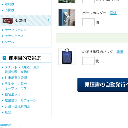
連続旗
万国旗
ポールホルダー
詳細
個
テーブルクロス
チラシケース
シール
のぼり旗収納バッグ
詳細
枚
テナント（入居者）募集
賃貸管理・売物件
駐車場運営管理
見学会・内覧会
オープンハウス
住宅展示場
建築現場・リフォーム
分譲・現地案内会
店頭