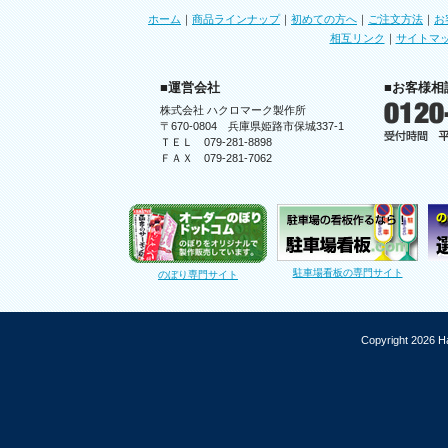
ホーム
｜
商品ラインナップ
｜
初めての方へ
｜
ご注文方法
｜
お
相互リンク
｜
サイトマ
■運営会社
■お客様相
株式会社 ハクロマーク製作所
〒670-0804 兵庫県姫路市保城337-1
ＴＥＬ 079-281-8898
ＦＡＸ 079-281-7062
駐車場看板の専門サイト
のぼり専門サイト
Copyright 2026 Ha