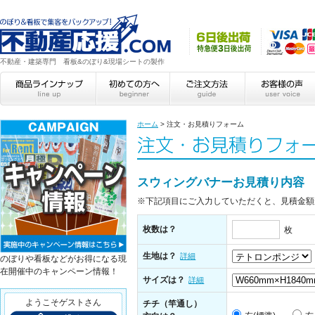
不動産・建築専門 看板&のぼり&現場シートの製作
ホーム
>
注文・お見積りフォーム
スウィングバナーお見積り内容
※下記項目にご入力していただくと、見積金額
枚数は？
枚
生地は？
詳細
のぼりや看板などがお得になる現
在開催中のキャンペーン情報！
サイズは？
詳細
ようこそゲストさん
チチ（竿通し）