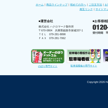
ホーム
｜
商品ラインナップ
｜
初めての方へ
｜
ご注文方法
｜
お
相互リンク
｜
サイトマ
■運営会社
■お客様相
株式会社 ハクロマーク製作所
〒670-0804 兵庫県姫路市保城337-1
ＴＥＬ 079-281-8898
ＦＡＸ 079-281-7062
駐車場看板の専門サイト
のぼり専門サイト
Copyright 2026 Ha