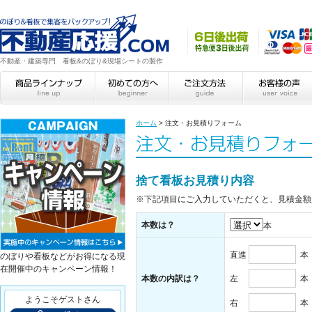
不動産・建築専門 看板&のぼり&現場シートの製作
ホーム
>
注文・お見積りフォーム
捨て看板お見積り内容
※下記項目にご入力していただくと、見積金額
本数は？
本
直進
本
のぼりや看板などがお得になる現
在開催中のキャンペーン情報！
本数の内訳は？
左
本
ようこそゲストさん
右
本