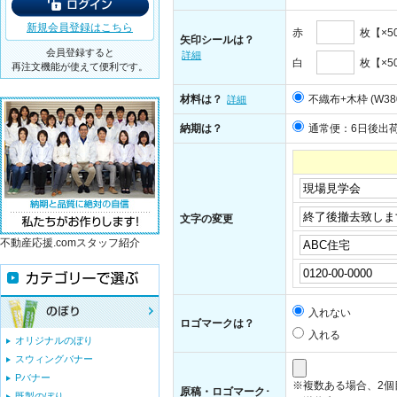
新規会員登録はこちら
赤
枚【×5
矢印シールは？
会員登録すると
詳細
白
枚【×5
再注文機能が使えて便利です。
材料は？
不織布+木枠 (W380
詳細
納期は？
通常便：6日後出
文字の変更
不動産応援.comスタッフ紹介
入れない
ロゴマークは？
入れる
オリジナルのぼり
スウィングバナー
Pバナー
※複数ある場合、2
原稿・ロゴマーク･
既製のぼり