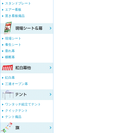
スタンドプレート
エアー看板
置き看板備品
現場シート
養生シート
垂れ幕
横断幕
紅白幕
三連オープン幕
ワンタッチ組立てテント
クイックテント
テント備品