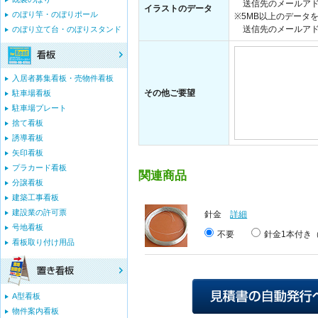
送信先のメールアド
イラストのデータ
のぼり竿・のぼりポール
※5MB以上のデータ
送信先のメールアドレス：i
のぼり立て台・のぼりスタンド
入居者募集看板・売物件看板
その他ご要望
駐車場看板
駐車場プレート
捨て看板
誘導看板
矢印看板
プラカード看板
関連商品
分譲看板
建築工事看板
建設業の許可票
針金
詳細
号地看板
不要
針金1本付き（
看板取り付け用品
A型看板
物件案内看板