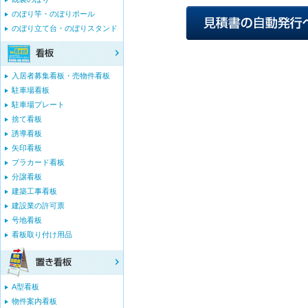
のぼり竿・のぼりポール
のぼり立て台・のぼりスタンド
入居者募集看板・売物件看板
駐車場看板
駐車場プレート
捨て看板
誘導看板
矢印看板
プラカード看板
分譲看板
建築工事看板
建設業の許可票
号地看板
看板取り付け用品
A型看板
物件案内看板