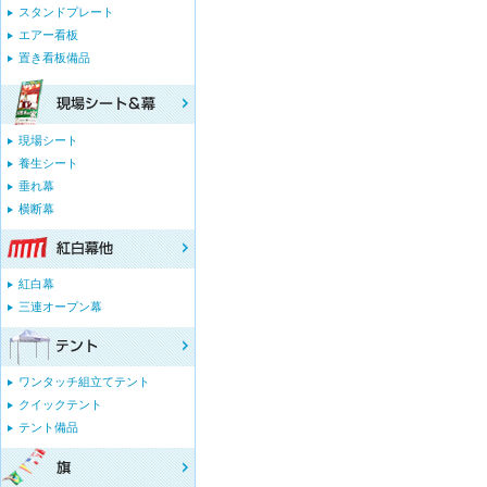
スタンドプレート
エアー看板
置き看板備品
現場シート
養生シート
垂れ幕
横断幕
紅白幕
三連オープン幕
ワンタッチ組立てテント
クイックテント
テント備品