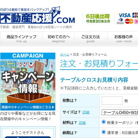
不動産・建築専門 看板&のぼり&現場シートの製作
ホーム
>
注文・お見積りフォーム
テーブルクロスお見積り内容
※下記項目にご入力していただくと、見積金額
枚数は？
枚
サイズは？
詳細
のぼりや看板などがお得になる現
在開催中のキャンペーン情報！
材料は？
軽量ターポリン（
詳細
ようこそゲストさん
納期は？
通常便：6日後出