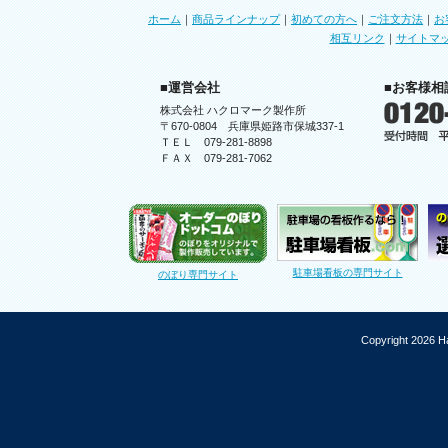
ホーム
｜
商品ラインナップ
｜
初めての方へ
｜
ご注文方法
｜
お
相互リンク
｜
サイトマ
■運営会社
■お客様相
株式会社 ハクロマーク製作所
〒670-0804 兵庫県姫路市保城337-1
ＴＥＬ 079-281-8898
ＦＡＸ 079-281-7062
駐車場看板の専門サイト
のぼり専門サイト
Copyright 2026 Ha