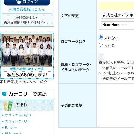
新規会員登録はこちら
文字の変更
会員登録すると
再注文機能が使えて便利です。
入れない
ロゴマークは？
入れる
※複数ある場合、2
原稿・ロゴマーク･
送信先のメールアド
イラストのデータ
※5MB以上のデータ
送信先のメールアドレス：i
不動産応援.comスタッフ紹介
その他ご要望
オリジナルのぼり
スウィングバナー
Pバナー
既製のぼり