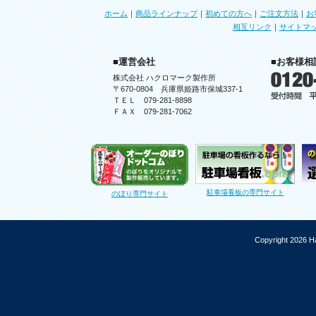
ホーム
｜
商品ラインナップ
｜
初めての方へ
｜
ご注文方法
｜
お
相互リンク
｜
サイトマ
■運営会社
■お客様相
株式会社 ハクロマーク製作所
〒670-0804 兵庫県姫路市保城337-1
ＴＥＬ 079-281-8898
ＦＡＸ 079-281-7062
駐車場看板の専門サイト
のぼり専門サイト
Copyright 2026 Ha