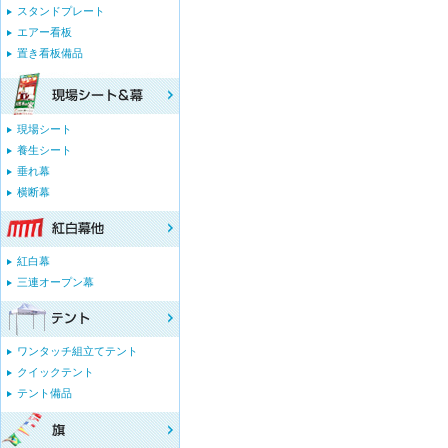
スタンドプレート
エアー看板
置き看板備品
現場シート
養生シート
垂れ幕
横断幕
紅白幕
三連オープン幕
ワンタッチ組立てテント
クイックテント
テント備品