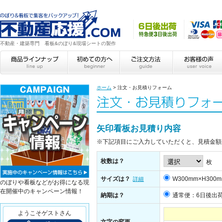
不動産・建築専門 看板&のぼり&現場シートの製作
ホーム
>
注文・お見積りフォーム
矢印看板お見積り内容
※下記項目にご入力していただくと、見積金額
枚数は？
枚
サイズは？
W300mm×H300
詳細
のぼりや看板などがお得になる現
在開催中のキャンペーン情報！
納期は？
通常便：6日後出
ようこそゲストさん