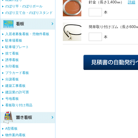
針金（長さ1,400㎜）
詳細
のぼり竿・のぼりポール
本
のぼり立て台・のぼりスタンド
簡単取り付けゴム（長さ600
入居者募集看板・売物件看板
本
駐車場看板
駐車場プレート
捨て看板
誘導看板
矢印看板
プラカード看板
分譲看板
建築工事看板
建設業の許可票
号地看板
看板取り付け用品
A型看板
物件案内看板