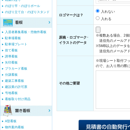
のぼり竿・のぼりポール
入れない
のぼり立て台・のぼりスタンド
ロゴマークは？
入れる
入居者募集看板・売物件看板
※複数ある場合、2
原稿・ロゴマーク･
駐車場看板
送信先のメールアド
イラストのデータ
駐車場プレート
※5MB以上のデータ
捨て看板
送信先のメールアドレス：i
誘導看板
※現場シート取付フッ
矢印看板
ので、お入り用の際
プラカード看板
分譲看板
建築工事看板
その他ご要望
建設業の許可票
号地看板
看板取り付け用品
A型看板
物件案内看板