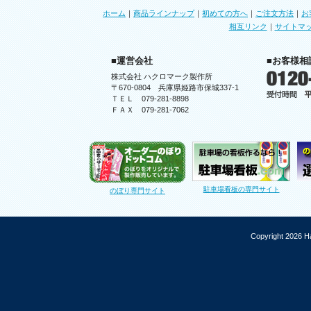
ホーム
｜
商品ラインナップ
｜
初めての方へ
｜
ご注文方法
｜
お
相互リンク
｜
サイトマ
■運営会社
■お客様相
株式会社 ハクロマーク製作所
〒670-0804 兵庫県姫路市保城337-1
ＴＥＬ 079-281-8898
ＦＡＸ 079-281-7062
駐車場看板の専門サイト
のぼり専門サイト
Copyright 2026 Ha