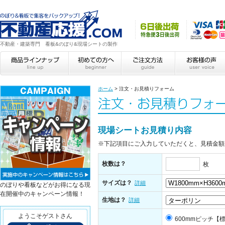
不動産・建築専門 看板&のぼり&現場シートの製作
ホーム
>
注文・お見積りフォーム
現場シートお見積り内容
※下記項目にご入力していただくと、見積金額
枚数は？
枚
サイズは？
詳細
のぼりや看板などがお得になる現
在開催中のキャンペーン情報！
生地は？
詳細
ようこそゲストさん
600mmピッチ【