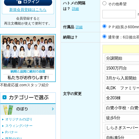
ハトメの間隔
その他希望
は？
詳細
新規会員登録はこちら
会員登録すると
再注文機能が使えて便利です。
付属品
ＰＰ紐(長さ600m
詳細
納期は？
通常便：6日後出
不動産応援.comスタッフ紹介
文字の変更
オリジナルのぼり
スウィングバナー
Pバナー
既製のぼり