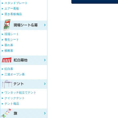
スタンドプレート
エアー看板
置き看板備品
現場シート
養生シート
垂れ幕
横断幕
紅白幕
三連オープン幕
ワンタッチ組立てテント
クイックテント
テント備品