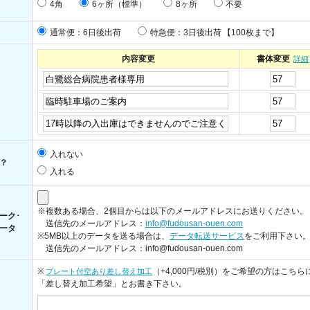
4角
6ヶ所（標準）
8ヶ所
不要
通常便：6日後出荷
特急便：3日後出荷
【100枚まで】
内容変更
書体変更
詳細
入れない
？
入れる
※複数ある場合、2個目からは以下のメールアドレスにお送りください。
ーク･
送信先のメールアドレス：
info@fudousan-ouen.com
ータ
※5MB以上のデータを送る場合は、
データ転送サービス
をご利用下さい
送信先のメールアドレス：info@fudousan-ouen.com
※
（+4,000円/税別）をご希望の方はこちら
プレート付空あり差し替え加工
「差し替え加工希望」とお書き下さい。