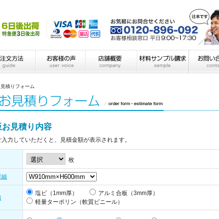
お見積りフォーム
板お見積り内容
ご入力していただくと、見積金額が表示されます。
枚
詳細
塩ビ（1mm厚）
アルミ合板（3mm厚）
細
軽量ターポリン（軟質ビニール）