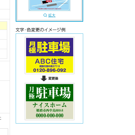
拡大
。
に