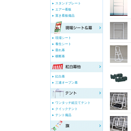
スタンドプレート
エアー看板
置き看板備品
現場シート
養生シート
垂れ幕
横断幕
紅白幕
三連オープン幕
ワンタッチ組立てテント
クイックテント
テント備品