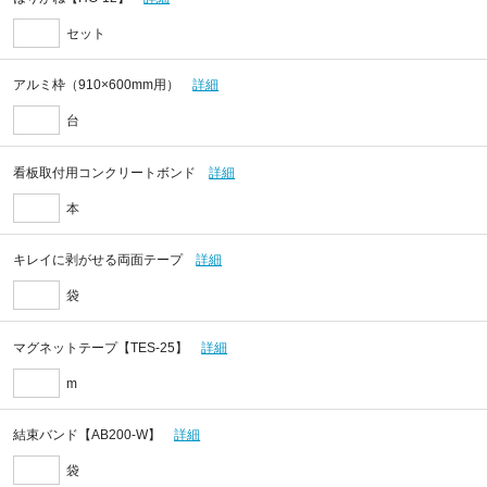
セット
アルミ枠（910×600mm用）
詳細
台
看板取付用コンクリートボンド
詳細
本
キレイに剥がせる両面テープ
詳細
袋
マグネットテープ【TES-25】
詳細
m
結束バンド【AB200-W】
詳細
袋