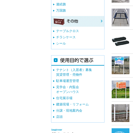
連続旗
万国旗
テーブルクロス
チラシケース
シール
テナント（入居者）募集
賃貸管理・売物件
駐車場運営管理
見学会・内覧会
オープンハウス
住宅展示場
建築現場・リフォーム
分譲・現地案内会
店頭