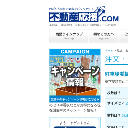
不動産・建築専門 看板&のぼり&現場シートの製作
ホーム
>
注文・
駐車場看
※下記項目に
枚数は？
サイズは？
のぼりや看板などがお得になる現
在開催中のキャンペーン情報！
材料は？
詳
ようこそゲストさん
穴あけは？