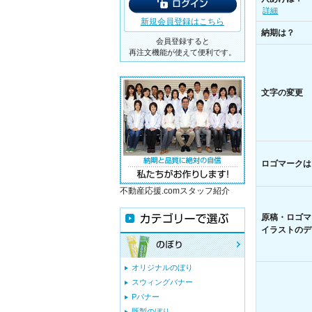
詳細
新規会員登録はこちら
納期は？
会員登録すると
再注文機能が使えて便利です。
文字の変更
ロゴマークは
不動産応援.comスタッフ紹介
原稿・ロゴマ
イラストのデ
オリジナルのぼり
スウィングバナー
Pバナー
既製のぼり