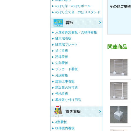
のぼり竿・のぼりポール
その他ご要望
のぼり立て台・のぼりスタンド
入居者募集看板・売物件看板
駐車場看板
駐車場プレート
関連商品
捨て看板
誘導看板
矢印看板
プラカード看板
分譲看板
建築工事看板
建設業の許可票
号地看板
看板取り付け用品
A型看板
物件案内看板