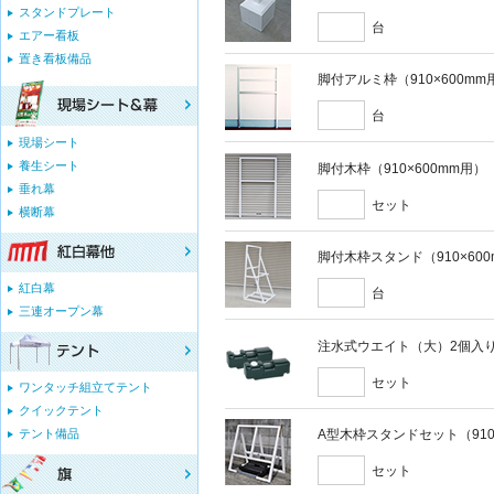
スタンドプレート
台
エアー看板
置き看板備品
脚付アルミ枠（910×600mm
台
現場シート
養生シート
脚付木枠（910×600mm用）
垂れ幕
セット
横断幕
脚付木枠スタンド（910×60
紅白幕
台
三連オープン幕
注水式ウエイト（大）2個入
セット
ワンタッチ組立てテント
クイックテント
テント備品
A型木枠スタンドセット（910
セット