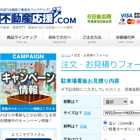
不動産・建築専門 看板&のぼり&現場シートの製作
ホーム
>
注文・お見積りフォーム
駐車場看板お見積り内容
※下記項目にご入力していただくと、見積金額
枚数は？
枚
サイズは？
詳細
のぼりや看板などがお得になる現
在開催中のキャンペーン情報！
塩ビ（1mm厚）
材料は？
詳細
軽量ターポリン（
ようこそゲストさん
穴あけは？