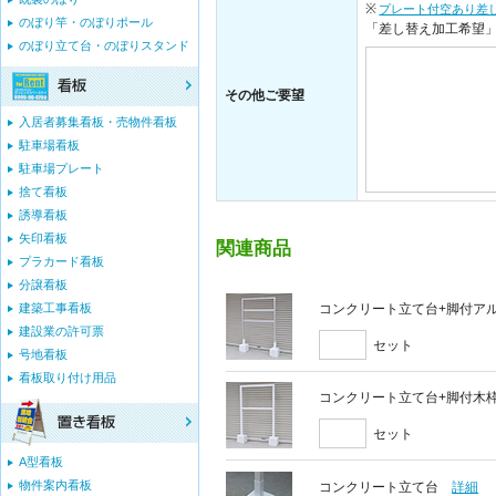
※
プレート付空あり差
のぼり竿・のぼりポール
「差し替え加工希望
のぼり立て台・のぼりスタンド
その他ご要望
入居者募集看板・売物件看板
駐車場看板
駐車場プレート
捨て看板
誘導看板
矢印看板
関連商品
プラカード看板
分譲看板
コンクリート立て台+脚付アルミ
建築工事看板
建設業の許可票
セット
号地看板
看板取り付け用品
コンクリート立て台+脚付木枠セ
セット
A型看板
物件案内看板
コンクリート立て台
詳細