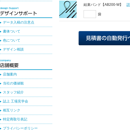
結束バンド【AB200-W】
袋
データ入稿の注意点
書体ついて
色について
デザイン相談
店舗案内
当社の価値観
スタッフ紹介
誌上 工場見学会
相互リンク
特定商取引表記
プライバシーポリシー