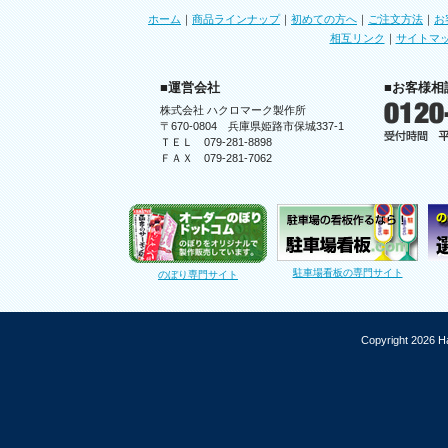
ホーム
｜
商品ラインナップ
｜
初めての方へ
｜
ご注文方法
｜
お
相互リンク
｜
サイトマ
■運営会社
■お客様相
株式会社 ハクロマーク製作所
〒670-0804 兵庫県姫路市保城337-1
ＴＥＬ 079-281-8898
ＦＡＸ 079-281-7062
駐車場看板の専門サイト
のぼり専門サイト
Copyright 2026 Ha