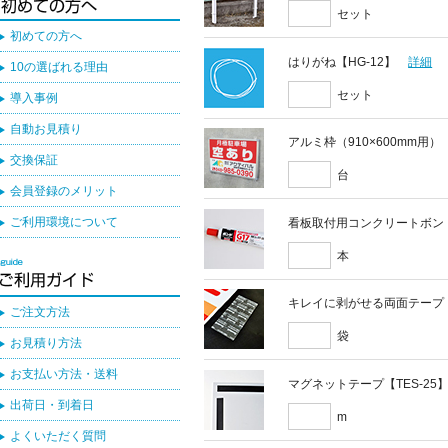
セット
初めての方へ
はりがね【HG-12】
詳細
10の選ばれる理由
セット
導入事例
自動お見積り
アルミ枠（910×600mm用）
交換保証
台
会員登録のメリット
ご利用環境について
看板取付用コンクリートボン
本
キレイに剥がせる両面テープ
ご注文方法
袋
お見積り方法
お支払い方法・送料
マグネットテープ【TES-25
出荷日・到着日
m
よくいただく質問