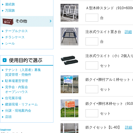
連続旗
Ａ型木枠スタンド（910×60
万国旗
台
テーブルクロス
注水式ウエイト置き台
詳細
チラシケース
台
シール
注水式ウエイト（小）2個入
セット
テナント（入居者）募集
賃貸管理・売物件
鉄クイ+脚付アルミ枠セット（9
駐車場運営管理
見学会・内覧会
セット
オープンハウス
住宅展示場
鉄クイ+脚付木枠セット（910
建築現場・リフォーム
分譲・現地案内会
セット
店頭
鉄クイセット【L-40】
詳細