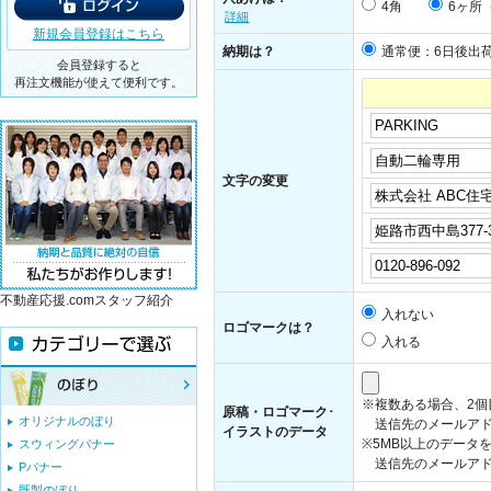
4角
6ヶ所
詳細
新規会員登録はこちら
納期は？
通常便：6日後出
会員登録すると
再注文機能が使えて便利です。
文字の変更
不動産応援.comスタッフ紹介
入れない
ロゴマークは？
入れる
※複数ある場合、2
原稿・ロゴマーク･
オリジナルのぼり
送信先のメールアド
イラストのデータ
※5MB以上のデータ
スウィングバナー
送信先のメールアドレス：i
Pバナー
既製のぼり