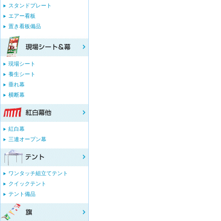
スタンドプレート
エアー看板
置き看板備品
現場シート
養生シート
垂れ幕
横断幕
紅白幕
三連オープン幕
ワンタッチ組立てテント
クイックテント
テント備品