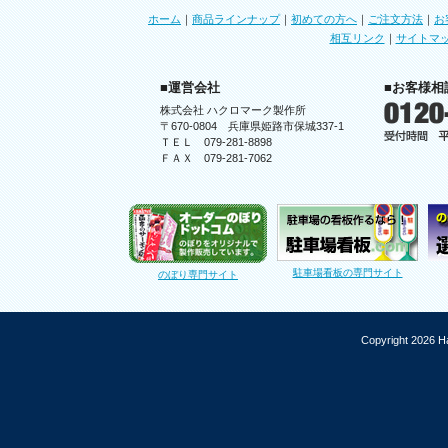
ホーム
｜
商品ラインナップ
｜
初めての方へ
｜
ご注文方法
｜
お
相互リンク
｜
サイトマ
■運営会社
■お客様相
株式会社 ハクロマーク製作所
〒670-0804 兵庫県姫路市保城337-1
ＴＥＬ 079-281-8898
ＦＡＸ 079-281-7062
駐車場看板の専門サイト
のぼり専門サイト
Copyright 2026 Ha