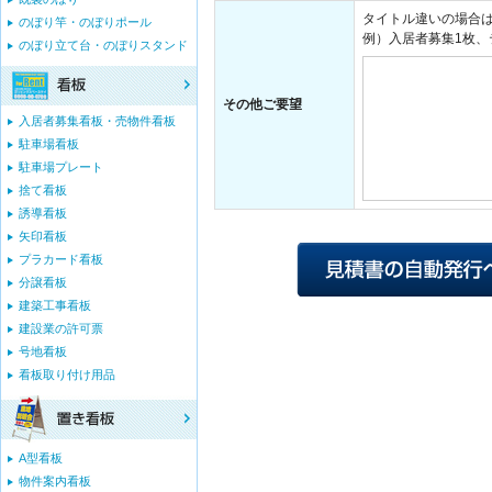
タイトル違いの場合
のぼり竿・のぼりポール
例）入居者募集1枚、
のぼり立て台・のぼりスタンド
その他ご要望
入居者募集看板・売物件看板
駐車場看板
駐車場プレート
捨て看板
誘導看板
矢印看板
プラカード看板
分譲看板
建築工事看板
建設業の許可票
号地看板
看板取り付け用品
A型看板
物件案内看板