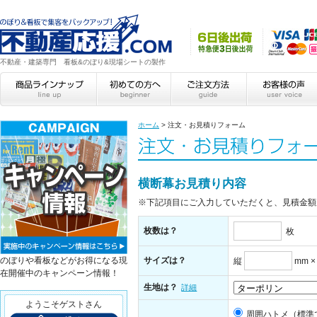
不動産・建築専門 看板&のぼり&現場シートの製作
ホーム
>
注文・お見積りフォーム
横断幕お見積り内容
※下記項目にご入力していただくと、見積金額
枚数は？
枚
のぼりや看板などがお得になる現
サイズは？
縦
mm 
在開催中のキャンペーン情報！
生地は？
詳細
ようこそゲストさん
周囲ハトメ（標準