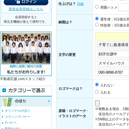
仕上げは？
詳細
周囲ハトメ
新規会員登録はこちら
会員登録すると
通常便：6日後出
再注文機能が使えて便利です。
納期は？
特急便：3日後出荷
文字の変更
不動産応援.comスタッフ紹介
入れない
ロゴマークは？
入れる
※複数ある場合、2
オリジナルのぼり
原稿・ロゴマーク･
送信先のメールアド
イラストのデータ
スウィングバナー
※5MB以上のデータ
Pバナー
送信先のメールアドレス：i
既製のぼり